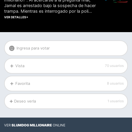
Jamal es arrestado bajo la sospecha de hacer
trampa. Mientras es interrogado por la poli...
VER DETALLES
Ingresa para votar
Vista
70 usuarios
Favorita
8 usuarios
Deseo verla
1 usuarios
VER
SLUMDOG MILLIONAIRE
ONLINE