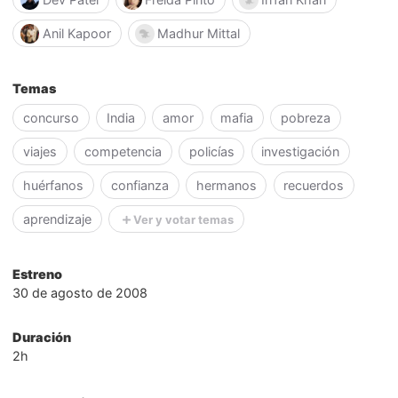
Anil Kapoor
Madhur Mittal
Temas
concurso
India
amor
mafia
pobreza
viajes
competencia
policías
investigación
huérfanos
confianza
hermanos
recuerdos
aprendizaje
Ver y votar temas
Estreno
30 de agosto de 2008
Duración
2h