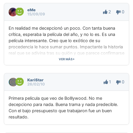
eMe
2
0
15/09/09
En realidad me decepcionó un poco. Con tanta buena
crítica, esperaba la película del año, y no lo es. Es una
película interesante. Creo que lo exótico de su
procedencia le hace sumar puntos. Impactante la historia
real que se adivina tras su guión y que parece confirmarse
una vez pasado el ciclón mediatico en la vida de la niña de
VER MÁS
la película. Pero no es, en mi opinión, la película del año.
KariStar
1
0
26/02/10
Primera pelicula que veo de Bolllywood. No me
decepciono para nada. Buena trama y nada predecible.
Con el bajo presupuesto que trabajaron fue un buen
resultado.