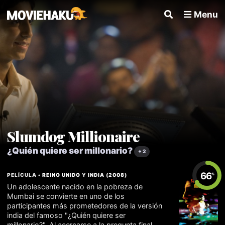
Menu
Slumdog Millionaire
¿Quién quiere ser millonario?
+ 2
66
PELÍCULA •
REINO UNIDO
Y
INDIA
(
2008
)
%
Un adolescente nacido en la pobreza de
Mumbai se convierte en uno de los
participantes más prometedores de la versión
india del famoso "¿Quién quiere ser
millonario?". Al acercarse a la pregunta final,