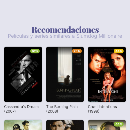
Recomendaciones
Películas y series similares a Slumdog Millionaire
62%
25%
44%
Cassandra's Dream
The Burning Plain
Cruel Intentions
(2007)
(2008)
(1999)
66%