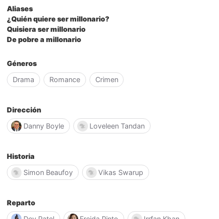
Aliases
¿Quién quiere ser millonario?
Quisiera ser millonario
De pobre a millonario
Géneros
Drama
Romance
Crimen
Dirección
Danny Boyle
Loveleen Tandan
Historia
Simon Beaufoy
Vikas Swarup
Reparto
Dev Patel
Freida Pinto
Irrfan Khan