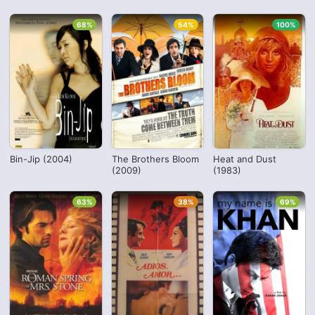
68%
54%
100%
Bin-Jip (2004)
The Brothers Bloom
Heat and Dust
(2009)
(1983)
63%
38%
69%