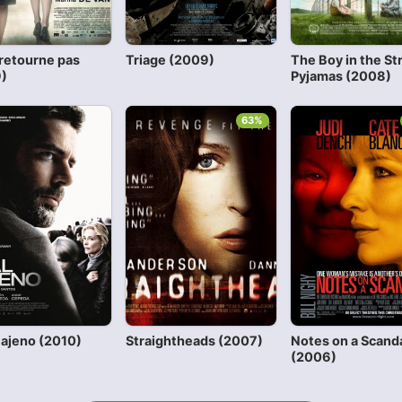
 retourne pas
Triage (2009)
The Boy in the St
)
Pyjamas (2008)
63%
 ajeno (2010)
Straightheads (2007)
Notes on a Scand
(2006)