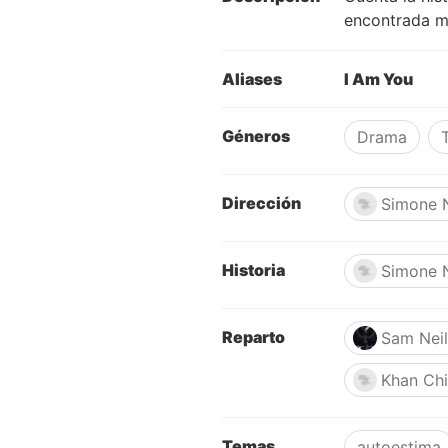
encontrada mu
Aliases
I Am You
Géneros
Drama
T
Dirección
Simone 
Historia
Simone 
Reparto
Sam Neil
Khan Chi
Temas
autoestima