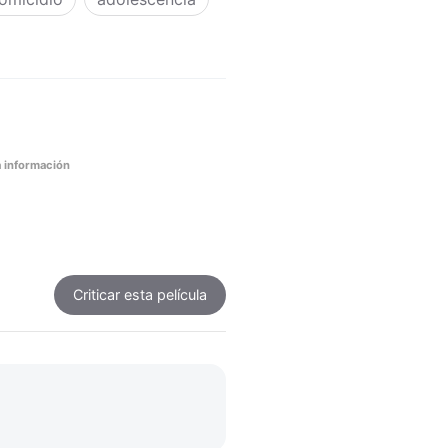
 información
Criticar
esta película