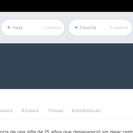
Vista
Favorita
1 usuarios
0 usuarios
iones
Aliases
Temas
Estadísticas
toria de una niña de 15 años que desapareció sin dejar rast