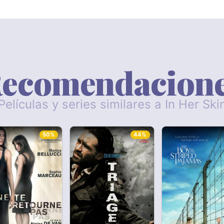
ecomendacion
Películas y series similares a In Her Ski
50%
44%