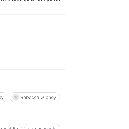
ey
Rebecca Gibney
omicidio
adolescencia