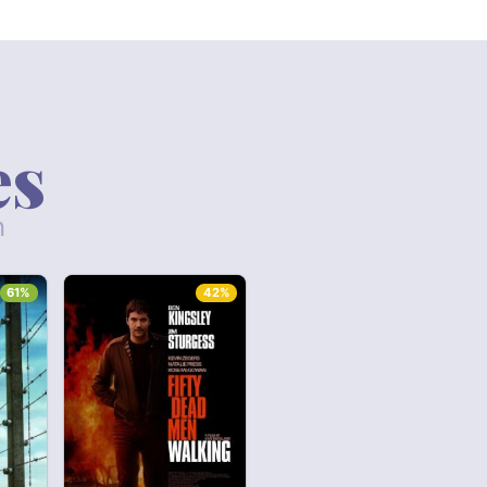
es
n
61%
42%