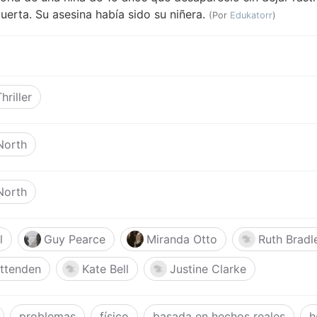
erta. Su asesina había sido su niñera.
(Por
Edukatorr
)
hriller
North
North
l
Guy Pearce
Miranda Otto
Ruth Bradl
ttenden
Kate Bell
Justine Clarke
problemas
físico
basada en hechos reales
h