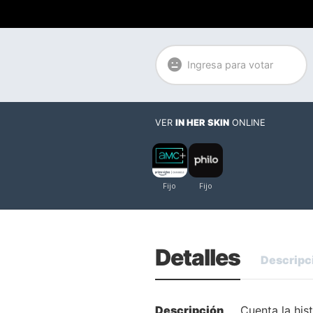
Ingresa para votar
VER
IN HER SKIN
ONLINE
Detalles
Descripc
Descripción
Cuenta la his