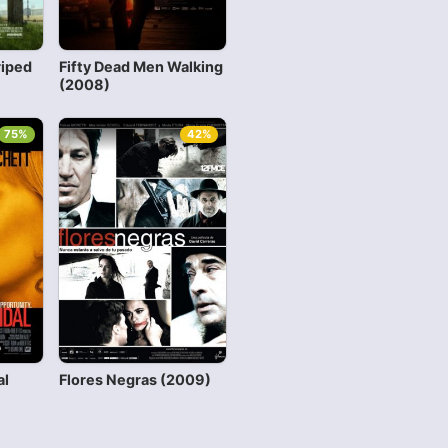
riped
Fifty Dead Men Walking
(2008)
75%
42%
al
Flores Negras (2009)