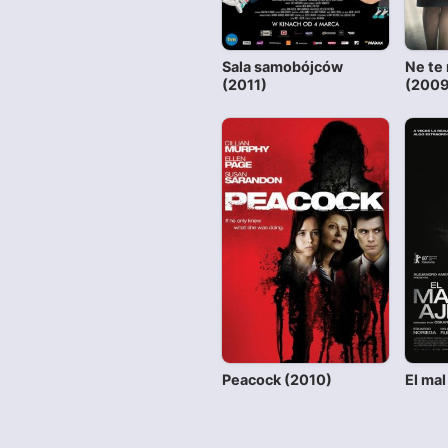
Sala samobójców
Ne te
(2011)
(2009
Peacock (2010)
El mal