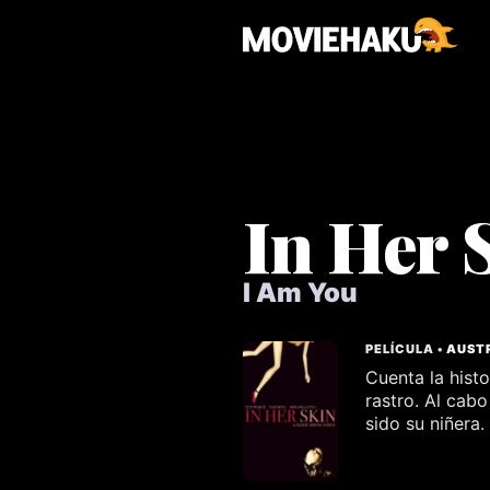
In Her 
I Am You
PELÍCULA •
AUST
Cuenta la hist
rastro. Al cab
sido su niñera