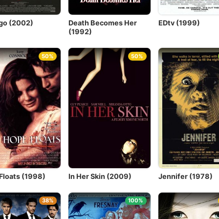
go (2002)
Death Becomes Her
EDtv (1999)
(1992)
50%
50%
Floats (1998)
In Her Skin (2009)
Jennifer (1978)
38%
100%