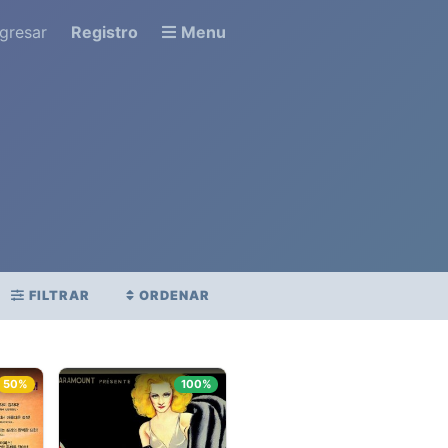
ngresar
Registro
Menu
FILTRAR
ORDENAR
STRENO
PUNTAJE PROMEDIO
.
50%
100%
Ver todo