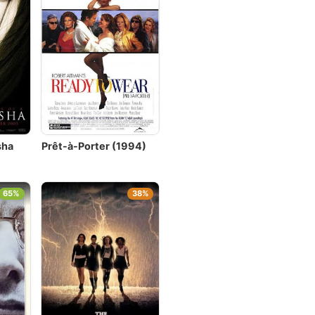
sha
Prêt-à-Porter (1994)
65%
38%