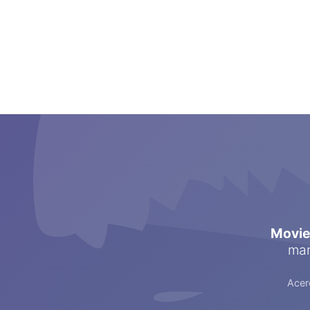
Movi
man
Acer