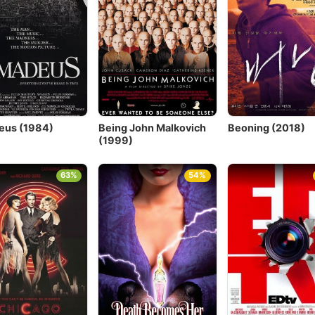
us (1984)
Being John Malkovich
Beoning (2018)
(1999)
63%
54%