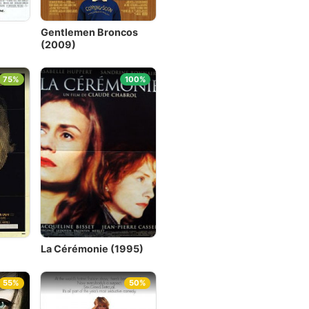
Gentlemen Broncos
(2009)
75%
100%
La Cérémonie (1995)
55%
50%