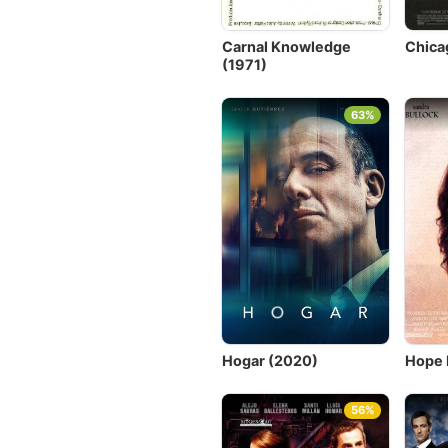
Carnal Knowledge
Chica
(1971)
63%
Hogar (2020)
Hope 
56%