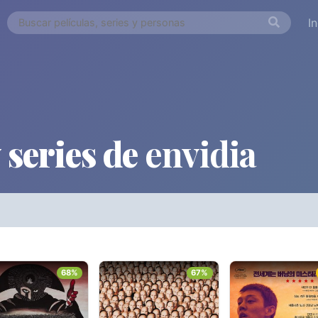
I
 series de
envidia
ORDEN ALFABÉTICO
FECHA DE E
Países
Desde...
Hasta..
68%
67%