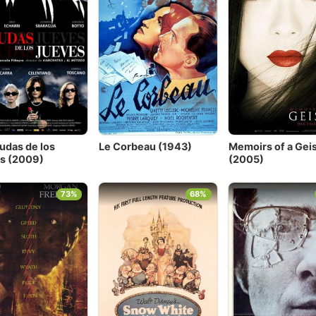
udas de los
Le Corbeau (1943)
Memoirs of a Gei
s (2009)
(2005)
73%
68%