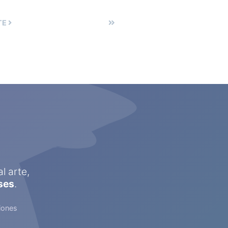
TE
l arte,
ses
.
iones