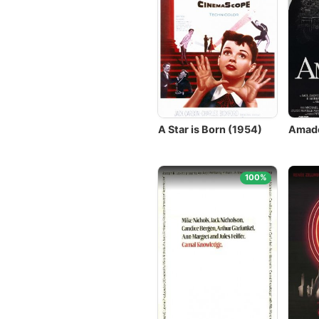
A Star is Born (1954)
Amade
100%