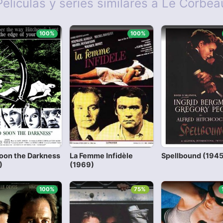
Películas y series similares a Le Corbea
100%
100%
oon the Darkness
La Femme Infidèle
Spellbound (1945
)
(1969)
100%
75%