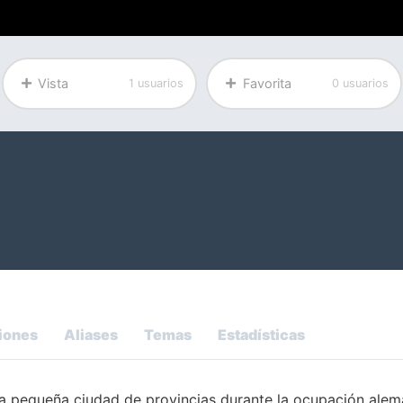
Vista
Favorita
1 usuarios
0 usuarios
iones
Aliases
Temas
Estadísticas
a pequeña ciudad de provincias durante la ocupación alema