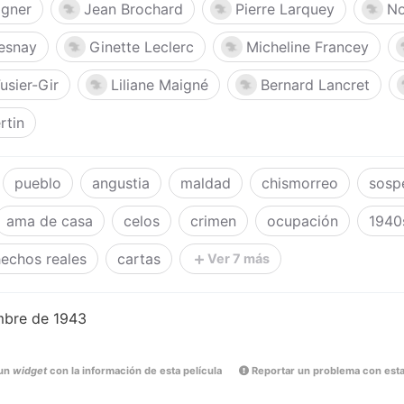
igner
Jean Brochard
Pierre Larquey
No
resnay
Ginette Leclerc
Micheline Francey
usier-Gir
Liliane Maigné
Bernard Lancret
rtin
pueblo
angustia
maldad
chismorreo
sosp
ama de casa
celos
crimen
ocupación
1940
echos reales
cartas
Ver 7 más
mbre de 1943
un
widget
con la información de esta película
Reportar un problema con esta