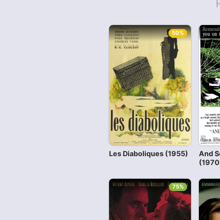
50%
Les Diaboliques (1955)
And S
(1970
75%