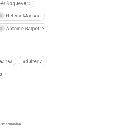
ël Roquevert
Héléna Manson
Antoine Balpêtré
echas
adulterio
s
 información