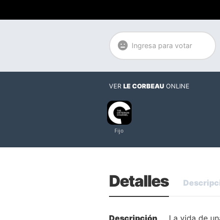
Ingresa para votar
VER
LE CORBEAU
ONLINE
Detalles
Descripc
Descripción
La vida de un