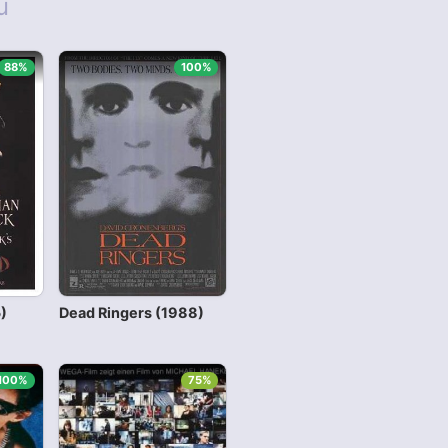
u
88%
100%
)
Dead Ringers (1988)
100%
75%