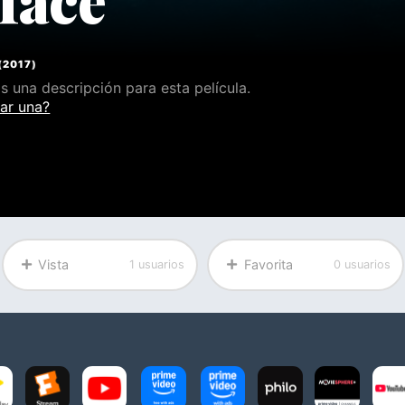
(
2017
)
 una descripción para esta película.
ar una?
Vista
Favorita
1 usuarios
0 usuarios