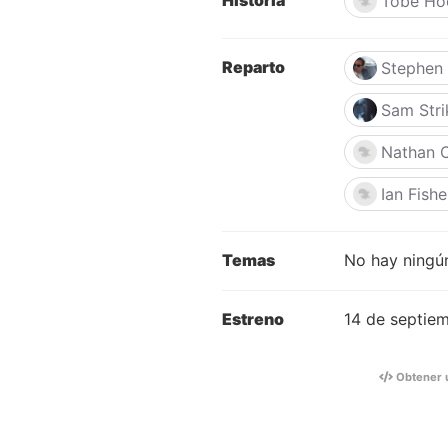
Historia
Tobe Ho
Reparto
Stephen 
Sam Stri
Nathan 
Ian Fishe
Temas
No hay ningún
Estreno
14 de septie
Obtener 