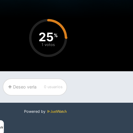
25
%
1 votos
Deseo verla
0 usuarios
Powered by