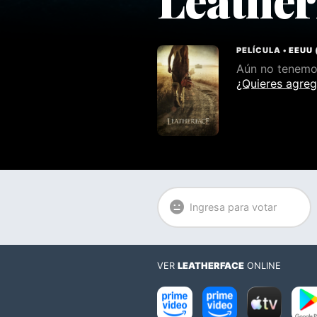
PELÍCULA •
EEUU
Aún no tenemos
¿Quieres agreg
Ingresa para votar
VER
LEATHERFACE
ONLINE