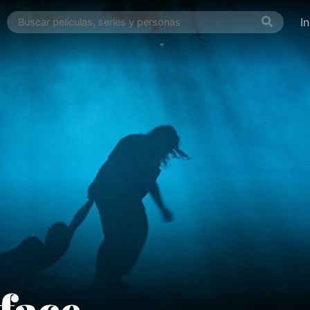
I
face