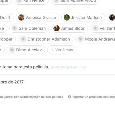
oper
Kim Henkel
Seth M. Sherwood
Dorff
Vanessa Grasse
Jessica Madsen
ke
Sam Coleman
James Bloor
Velizar 
Cooper
Christopher Adamson
Nicole Andrew
r
Dimo Alexiev
Ver 5 más
 tema para esta película.
¿Quieres agregar uno?
mbre de 2017
un
widget
con la información de esta película
Reportar un problema con esta