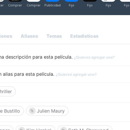
iones
Aliases
Temas
Estadísticas
a descripción para esta película.
¿Quieres agregar una?
 alias para esta película.
¿Quieres agregar uno?
hriller
e Bustillo
Julien Maury