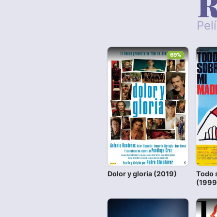
R
Pel
69%
Dolor y gloria (2019)
Todo 
(1999