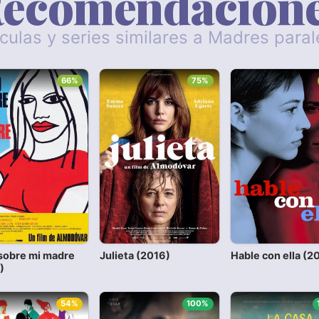
ecomendacion
ículas y series similares a Madres paral
66%
75%
sobre mi madre
Julieta (2016)
Hable con ella (2
)
54%
100%