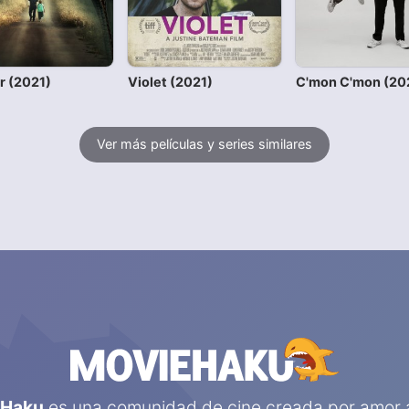
r (2021)
Violet (2021)
C'mon C'mon (20
Ver más películas y series similares
eHaku
es una comunidad de cine creada por amor a