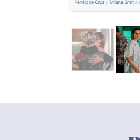
Penélope Cruz
y
Milena Smit
e