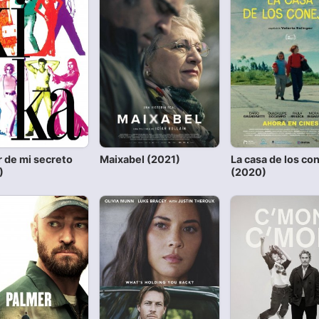
r de mi secreto
Maixabel (2021)
La casa de los co
)
(2020)