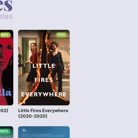
es
elas
68%
75%
002)
Little Fires Everywhere
(2020-2020)
100%