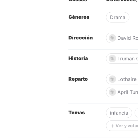
Géneros
Drama
Dirección
David R
Historia
Truman 
Reparto
Lothaire
April Tur
Temas
infancia
Ver y vota