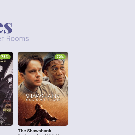
es
her Rooms
75%
72%
The Shawshank