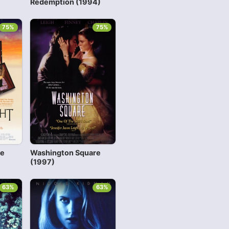
Redemption (1994)
75%
75%
he
Washington Square
(1997)
63%
63%