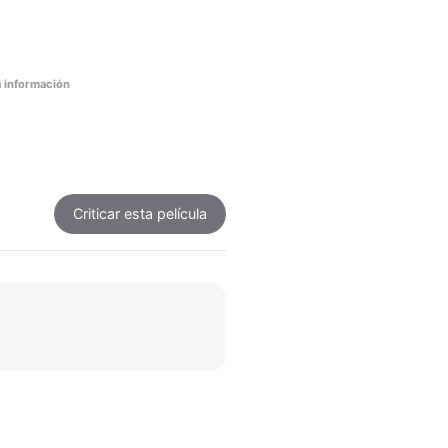
 información
Criticar
esta película