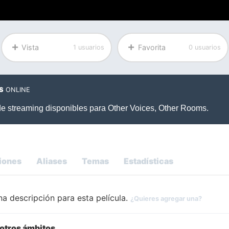
Vista
Favorita
1 usuarios
0 usuarios
S
ONLINE
iones
Aliases
Temas
Estadísticas
a descripción para esta película.
¿Quieres agregar una?
 otros ámbitos