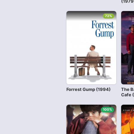
(1979
72%
Forrest Gump (1994)
The Ba
Cafe 
100%