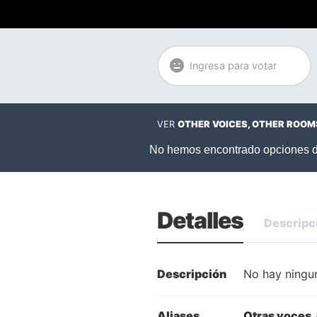
Ingresa para votar
VER
OTHER VOICES, OTHER ROOM
Detalles
Descripc
Descripción
No hay ningun
Aliases
Otras voces,