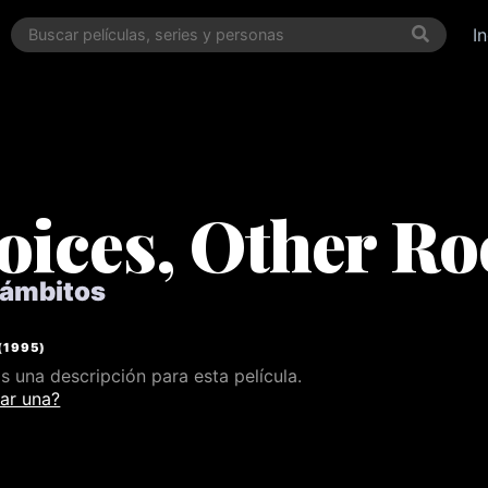
I
oices, Other R
 ámbitos
(
1995
)
 una descripción para esta película.
ar una?