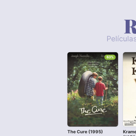
R
Película
63%
The Cure (1995)
Krame