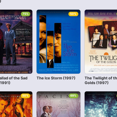
)
75%
50%
llad of the Sad
The Ice Storm (1997)
The Twilight of t
(1991)
Golds (1997)
50%
69%