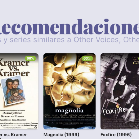
ecomendacion
s y series similares a Other Voices, Ot
66%
63%
r vs. Kramer
Magnolia (1999)
Foxfire (1996)