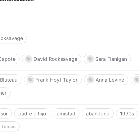
ocksavage
Capote
David Rocksavage
Sara Flanigan
 Bluteau
Frank Hoyt Taylor
Anna Levine
ner
sur
padre e hijo
amistad
abandono
1930s
r temas