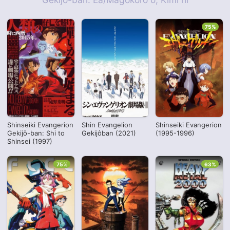
75%
Shinseiki Evangerion
Shin Evangelion
Shinseiki Evangerion
Gekijō-ban: Shi to
Gekijôban (2021)
(1995-1996)
Shinsei (1997)
75%
63%