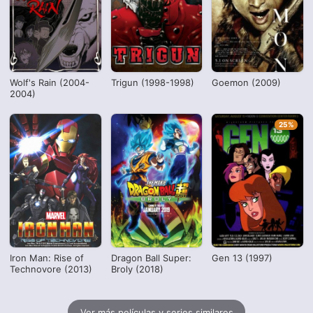
Wolf's Rain (2004-
Trigun (1998-1998)
Goemon (2009)
2004)
25%
Iron Man: Rise of
Dragon Ball Super:
Gen 13 (1997)
Technovore (2013)
Broly (2018)
Ver más películas y series similares