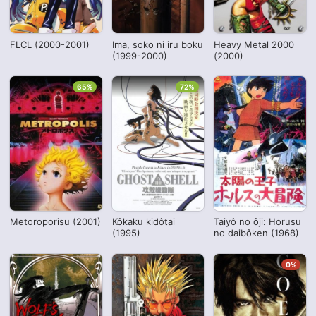
FLCL (2000-2001)
Ima, soko ni iru boku
Heavy Metal 2000
(1999-2000)
(2000)
65%
72%
Metoroporisu (2001)
Kôkaku kidôtai
Taiyô no ôji: Horusu
(1995)
no daibôken (1968)
0%