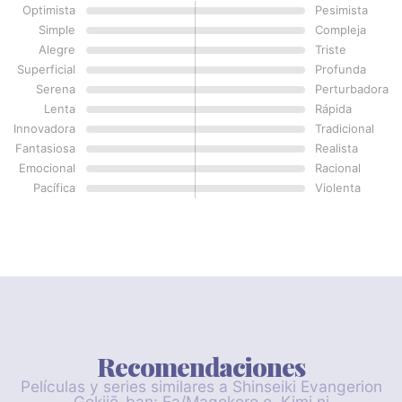
Optimista
Pesimista
Simple
Compleja
Alegre
Triste
Superficial
Profunda
Serena
Perturbadora
Lenta
Rápida
Innovadora
Tradicional
Fantasiosa
Realista
Emocional
Racional
Pacífica
Violenta
Recomendaciones
Películas y series similares a Shinseiki Evangerion
Gekijō-ban: Ea/Magokoro o, Kimi ni