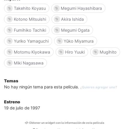
Takehito Koyasu
Megumi Hayashibara
Kotono Mitsuishi
Akira Ishida
Fumihiko Tachiki
Megumi Ogata
Yuriko Yamaguchi
Yûko Miyamura
Motomu Kiyokawa
Hiro Yuuki
Mugihito
Miki Nagasawa
Temas
No hay ningún tema para esta película.
¿Quieres agregar uno?
Estreno
19 de julio de 1997
Obtener un
widget
con la información de esta película