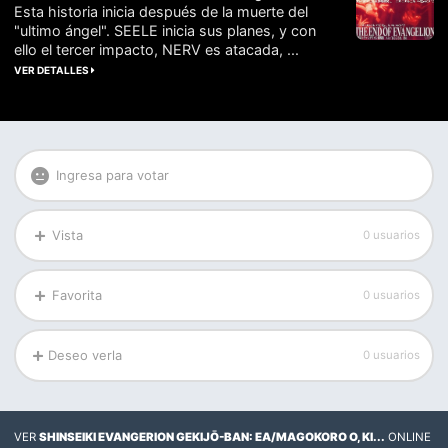
Esta historia inicia después de la muerte del
"ultimo ángel". SEELE inicia sus planes, y con
ello el tercer impacto, NERV es atacada, ...
VER DETALLES
Ingresa para votar
Vista
0 usuarios
Favorita
0 usuarios
Deseo verla
0 usuarios
VER
SHINSEIKI EVANGERION GEKIJŌ-BAN: EA/MAGOKORO O, KI...
ONLINE