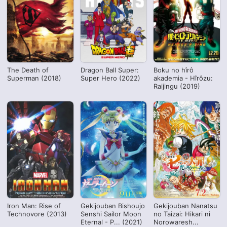
The Death of
Dragon Ball Super:
Boku no hîrô
Superman (2018)
Super Hero (2022)
akademia - Hîrôzu:
Raijingu (2019)
Iron Man: Rise of
Gekijouban Bishoujo
Gekijouban Nanatsu
Technovore (2013)
Senshi Sailor Moon
no Taizai: Hikari ni
Eternal - P... (2021)
Norowaresh...