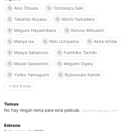
Akio Ôtsuka
Tomokazu Seki
Takehito Koyasu
Kôichi Yamadera
Megumi Hayashibara
Kotono Mitsuishi
Mariya Ise
Kōki Uchiyama
Akira Ishida
Maaya Sakamoto
Fumihiko Tachiki
Miyuki Sawashiro
Megumi Ogata
Yuriko Yamaguchi
Ryûnosuke Kamiki
Ver 8 más
Temas
No hay ningún tema para esta película.
¿Quieres agregar uno?
Estreno