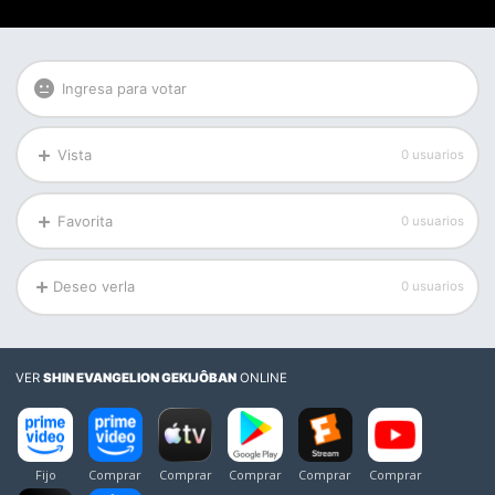
Ingresa para votar
Vista
0 usuarios
Favorita
0 usuarios
Deseo verla
0 usuarios
VER
SHIN EVANGELION GEKIJÔBAN
ONLINE