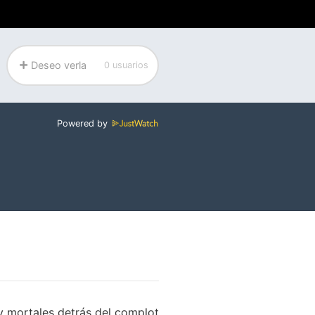
Deseo verla
0 usuarios
Powered by
 y mortales detrás del complot