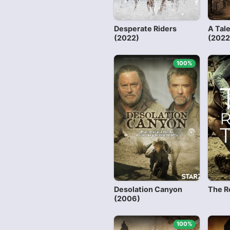
Desperate Riders
A Tal
(2022)
(2022
100%
Desolation Canyon
The R
(2006)
100%