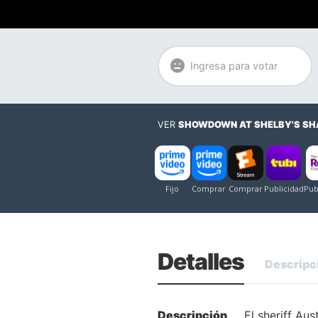
Ingresa para votar
VER
SHOWDOWN AT SHELBY'S S
Detalles
Descripc
Descripción
El sheriff Au