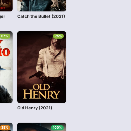
ger
Catch the Bullet (2021)
67%
75%
)
Old Henry (2021)
38%
100%