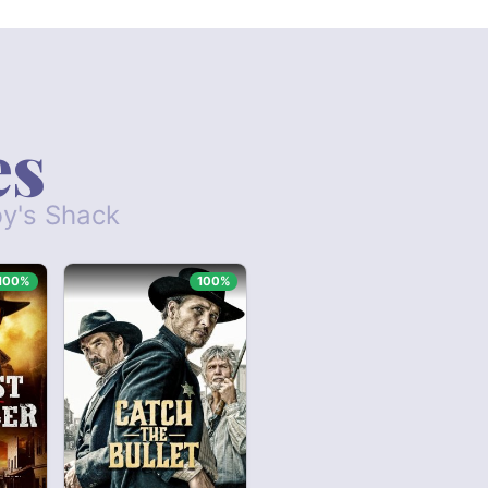
es
by's Shack
100%
100%