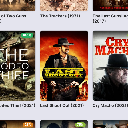
e of Two Guns
The Trackers (1971)
The Last Gunslin
)
(2017)
100%
odeo Thief (2021)
Last Shoot Out (2021)
Cry Macho (2021
25%
75%