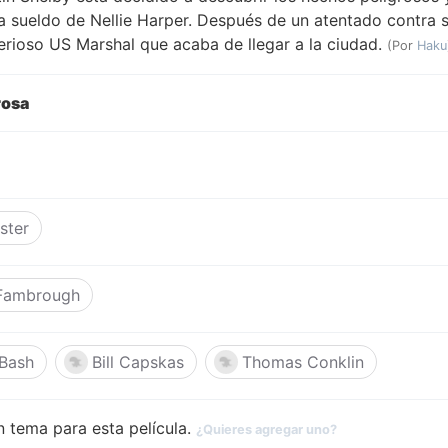
a sueldo de Nellie Harper. Después de un atentado contra su
erioso US Marshal que acaba de llegar a la ciudad.
(Por
Haku
rosa
ster
 Fambrough
 Bash
Bill Capskas
Thomas Conklin
 tema para esta película.
¿Quieres agregar uno?