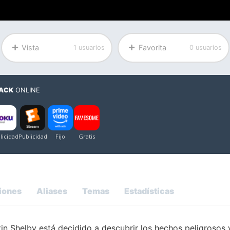
Vista
Favorita
1 usuarios
0 usuarios
HACK
ONLINE
iones
Aliases
Temas
Estadísticas
stin Shelby está decidido a descubrir los hechos peligrosos