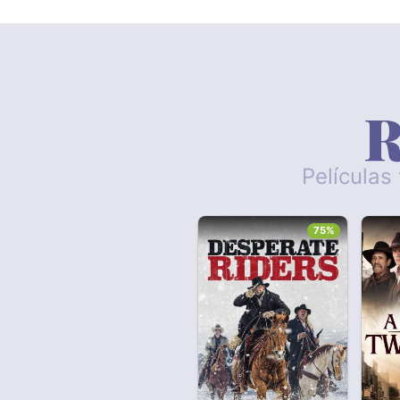
R
Películas
75%