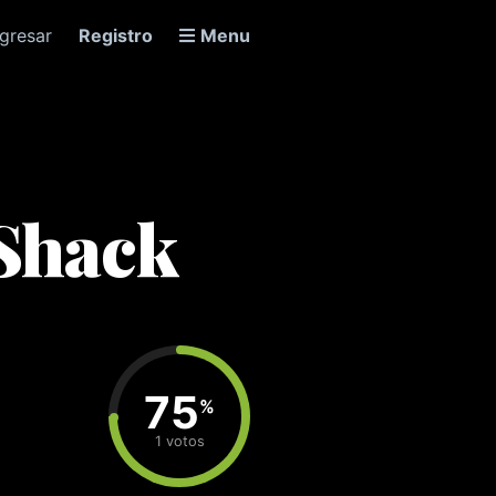
ngresar
Registro
Menu
 Shack
75
%
1 votos