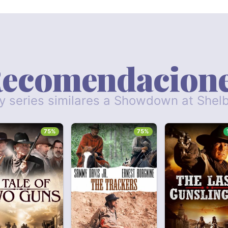
ecomendacion
 y series similares a Showdown at Shel
75%
75%