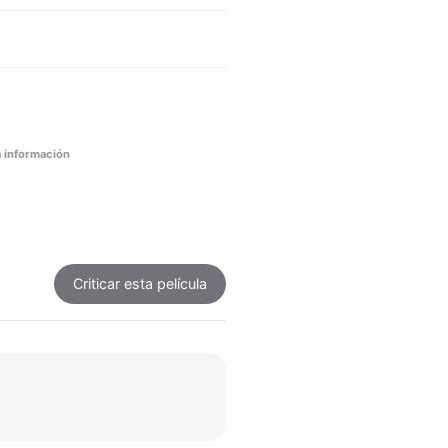
 información
Criticar
esta película