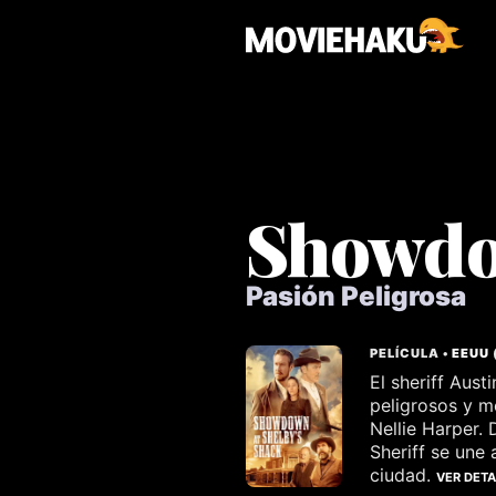
Showdow
Pasión Peligrosa
PELÍCULA •
EEUU
El sheriff Aust
peligrosos y m
Nellie Harper.
Sheriff se une
ciudad.
VER DET