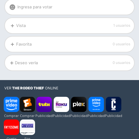
Ingresa para votar
Vista
1 usuarios
Favorita
0 usuarios
Deseo verla
0 usuarios
VER
THE RODEO THIEF
ONLINE