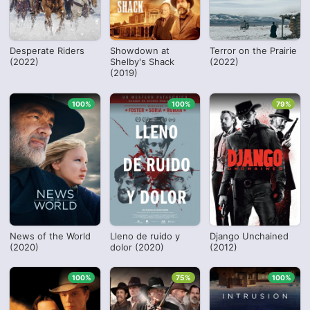
Desperate Riders
Showdown at
Terror on the Prairie
(2022)
Shelby's Shack
(2022)
(2019)
100%
100%
79%
News of the World
Lleno de ruido y
Django Unchained
(2020)
dolor (2020)
(2012)
100%
75%
100%