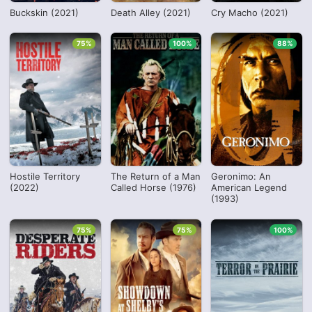
Buckskin (2021)
Death Alley (2021)
Cry Macho (2021)
75%
100%
88%
Hostile Territory
The Return of a Man
Geronimo: An
(2022)
Called Horse (1976)
American Legend
(1993)
75%
75%
100%