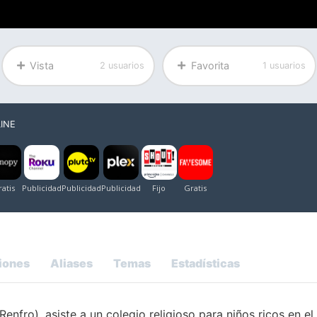
Vista
Favorita
2 usuarios
1 usuarios
INE
iones
Aliases
Temas
Estadísticas
enfro), asiste a un colegio religioso para niños ricos en el