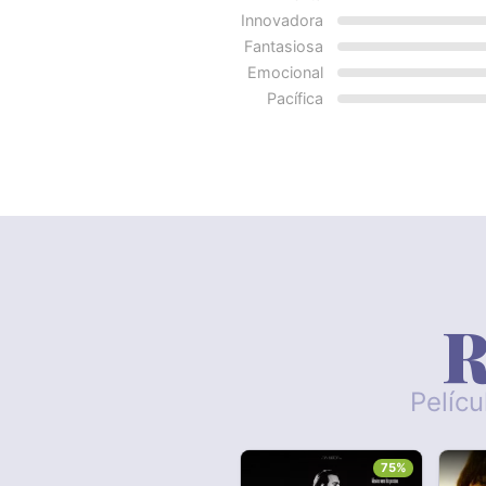
Innovadora
Fantasiosa
Emocional
Pacífica
R
Pelícu
75%