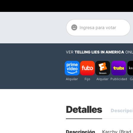
Ingresa para votar
VER
TELLING LIES IN AMERICA
ONL
Detalles
Descripc
Descripción
Karchy (Brad R