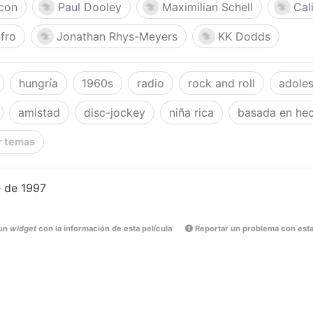
con
Paul Dooley
Maximilian Schell
Cal
fro
Jonathan Rhys-Meyers
KK Dodds
hungría
1960s
radio
rock and roll
adole
amistad
disc-jockey
niña rica
basada en hec
r temas
e de 1997
un
widget
con la información de esta película
Reportar un problema con esta