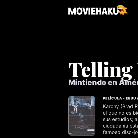
Telling
Mintiendo en Amé
PELÍCULA •
EEUU
Karchy (Brad Re
el que no es b
sus estudios; a
ciudadanía est
famoso disc-jo