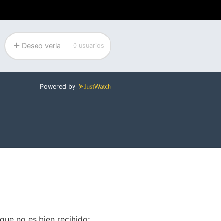
Deseo verla
0 usuarios
Powered by
 que no es bien recibido;