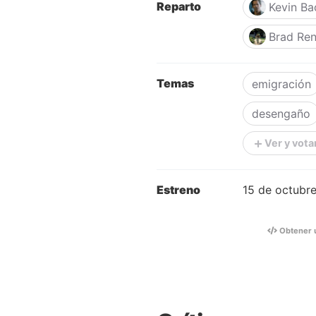
Reparto
Kevin Ba
Brad Ren
Temas
emigración
desengaño
Ver y vota
Estreno
15 de octubr
Obtener 