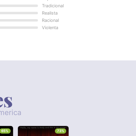
Tradicional
Realista
Racional
Violenta
es
America
65%
73%