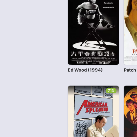
Ed Wood (1994)
Patch
71%