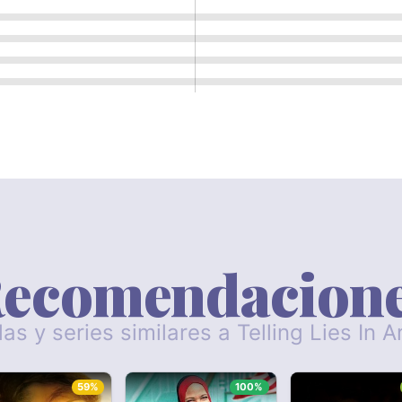
ecomendacion
las y series similares a Telling Lies In 
59%
100%