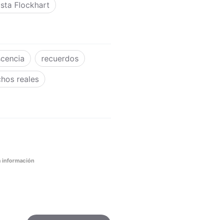
ista Flockhart
scencia
recuerdos
hos reales
 información