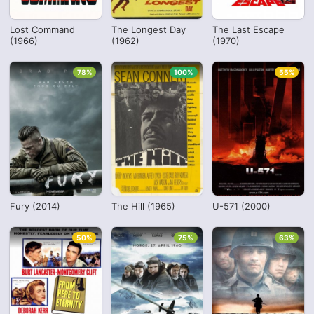
Lost Command
The Longest Day
The Last Escape
(1966)
(1962)
(1970)
78%
100%
55%
Fury (2014)
The Hill (1965)
U-571 (2000)
50%
75%
63%