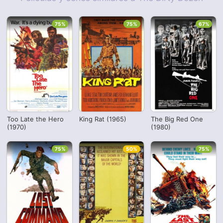
75%
75%
67%
Too Late the Hero
King Rat (1965)
The Big Red One
(1970)
(1980)
75%
50%
75%