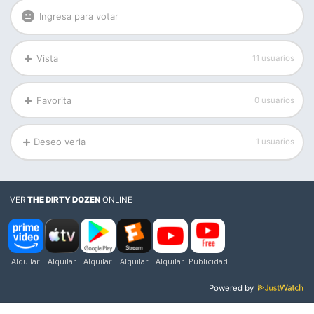
Ingresa para votar
Vista
11 usuarios
Favorita
0 usuarios
Deseo verla
1 usuarios
VER
THE DIRTY DOZEN
ONLINE
Powered by