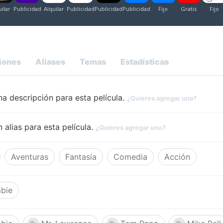
iones
Aliases
Temas
Estadísticas
a descripción para esta película.
¿Quieres agregar una?
 alias para esta película.
¿Quieres agregar uno?
Aventuras
Fantasía
Comedia
Acción
bie