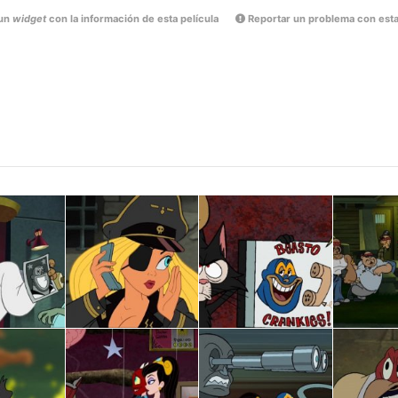
un
widget
con la información de esta película
Reportar un problema con esta