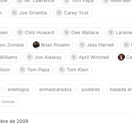
bie
Mr. Lawrence
Tom Papa
Mike Bell
n
Joe Orrantia
Carey Yost
lsen
Clint Howard
Dee Wallace
Larain
oon Zombie
Brian Posehn
Jess Harnell
Williams
Joe Alaskey
April Winchell
Ca
ilson
Tom Papa
Tom Klein
enemigos
enmascarados
poderes
basada e
r temas
mbre de 2009