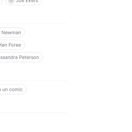
Joe Ekers
e Newman
Ken Foree
ssandra Peterson
n un comic