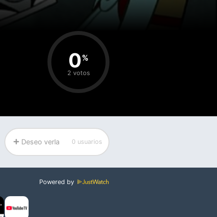
0
%
2 votos
Deseo verla
0 usuarios
Powered by