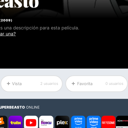
(
2009
)
 una descripción para esta película.
ar una?
Vista
Favorita
2 usuarios
0 usuarios
SUPERBEASTO
ONLINE