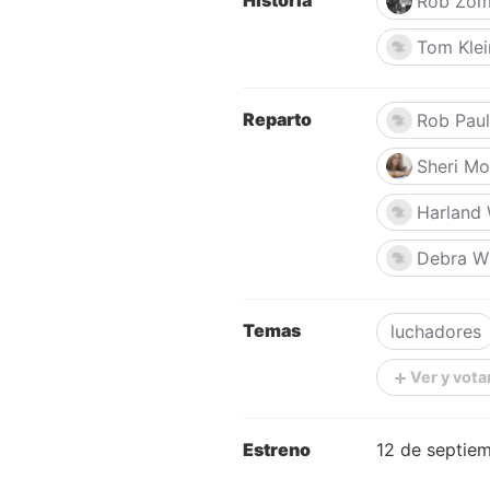
Historia
Rob Zom
Tom Klei
Reparto
Rob Pau
Sheri M
Harland 
Debra W
Temas
luchadores
Ver y vota
Estreno
12 de septie