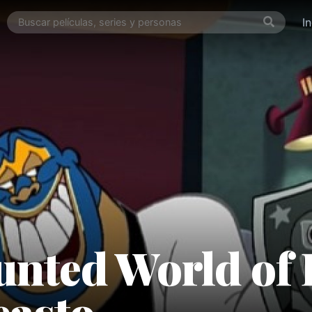
I
nted World of 
easto