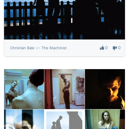
0
0
Christian Bale
en
The Machinist