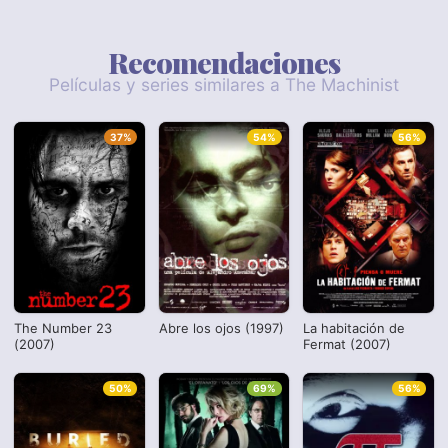
Recomendaciones
Películas y series similares a The Machinist
37%
54%
56%
The Number 23
Abre los ojos (1997)
La habitación de
(2007)
Fermat (2007)
50%
69%
56%