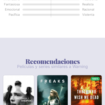
Fantasiosa
Realista
Emocional
Racional
Pacífica
Violenta
Recomendaciones
Películas y series similares a Warning
100%