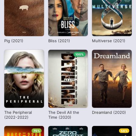
Pig (2021)
Bliss (2021)
Multiverse (2021)
100%
The Peripheral
The Devil All the
Dreamland (2020)
(2022-2022)
Time (2020)
75%
58%