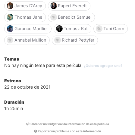
James D'Arcy
Rupert Everett
Thomas Jane
Benedict Samuel
Garance Marillier
Tomasz Kot
Toni Garrn
Annabel Mullion
Richard Pettyfer
Temas
No hay ningún tema para esta película.
¿Quieres agregar uno?
Estreno
22 de octubre de 2021
Duración
1h 25min
Obtener un
widget
con la información de esta película
Reportar un problema con esta información