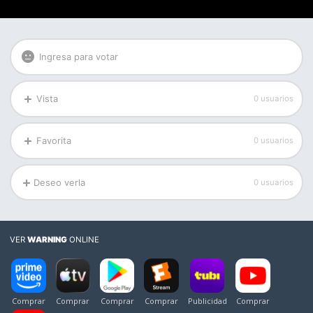
Ingresa para votar
Vista
0 usuarios
Favorita
0 usuarios
Deseo verla
0 usuarios
VER
WARNING
ONLINE