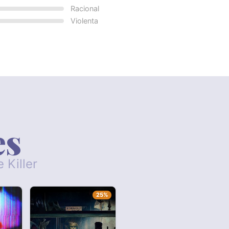
Racional
Violenta
es
 Killer
25%