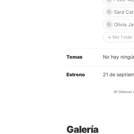
Sara Cat
Olivia J
Ver 1 más
Temas
No hay ningún
Estreno
21 de septie
Obtener 
Galería