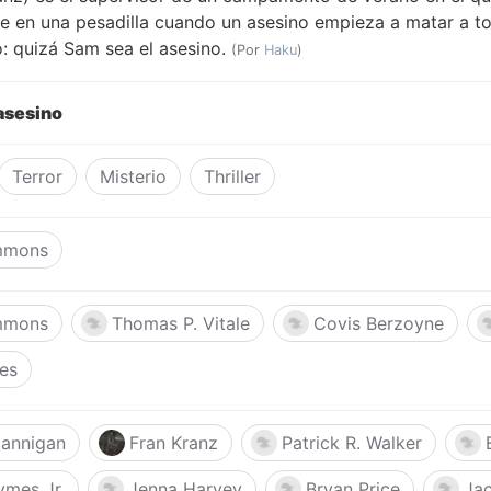
e en una pesadilla cuando un asesino empieza a matar a to
ro: quizá Sam sea el asesino.
(Por
Haku
)
 asesino
Terror
Misterio
Thriller
immons
immons
Thomas P. Vitale
Covis Berzoyne
es
Hannigan
Fran Kranz
Patrick R. Walker
ymes Jr.
Jenna Harvey
Bryan Price
Jac