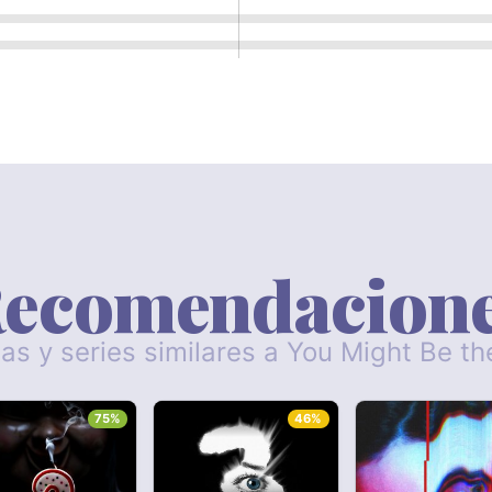
ecomendacion
las y series similares a You Might Be the
75%
46%