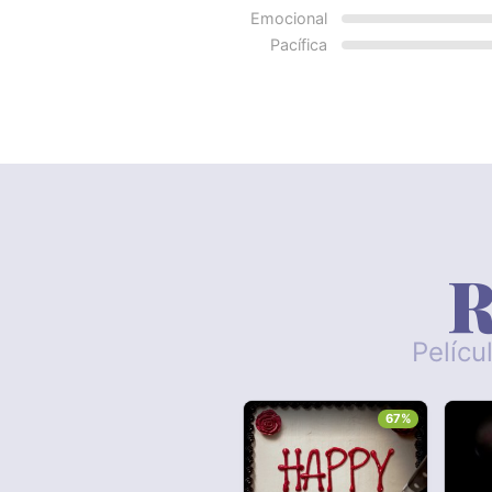
Emocional
Pacífica
R
Pelícu
67%