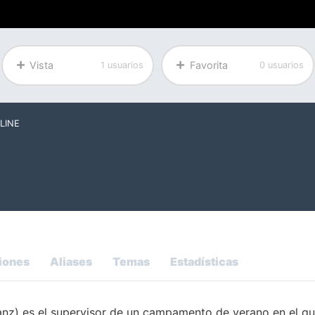
Vista
Favorita
1 usuarios
0 usuarios
LINE
iones
Aliases
Temas
Estadísticas
nz) es el supervisor de un campamento de verano en el qu