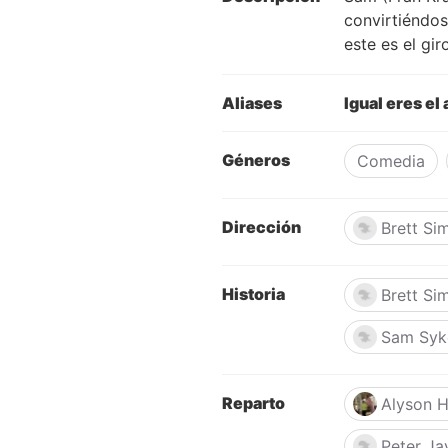
convirtiéndos
este es el gi
Aliases
Igual eres el
Géneros
Comedia
Dirección
Brett S
Historia
Brett S
Sam Syk
Reparto
Alyson 
Peter Ja