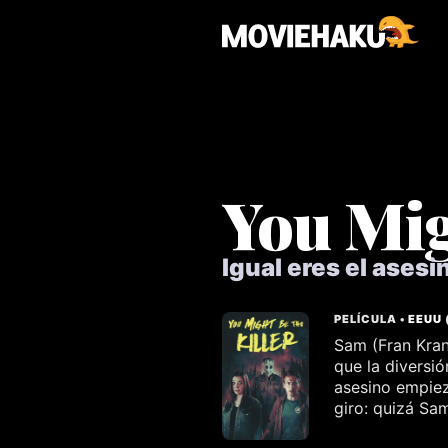
You Mig
Igual eres el asesi
PELÍCULA •
EEUU
Sam (Fran Kran
que la diversi
asesino empiez
giro: quizá Sa