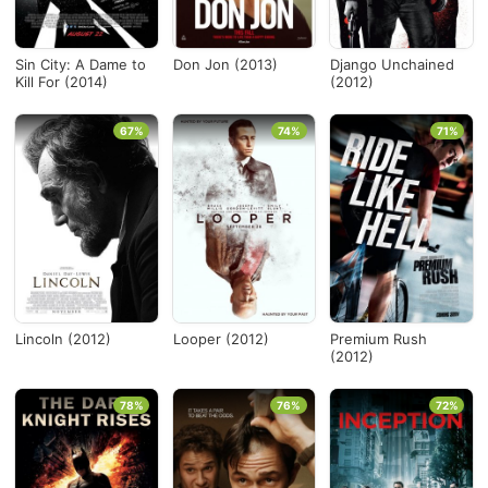
Sin City: A Dame to
Don Jon (2013)
Django Unchained
Kill For (2014)
(2012)
67%
74%
71%
Lincoln (2012)
Looper (2012)
Premium Rush
(2012)
78%
76%
72%