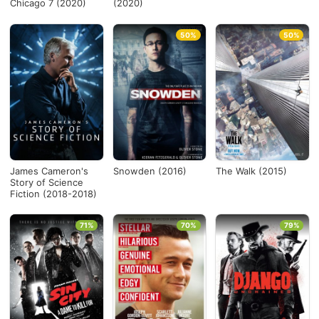
Chicago 7 (2020)
(2020)
50%
50%
James Cameron's
Snowden (2016)
The Walk (2015)
Story of Science
Fiction (2018-2018)
71%
70%
79%