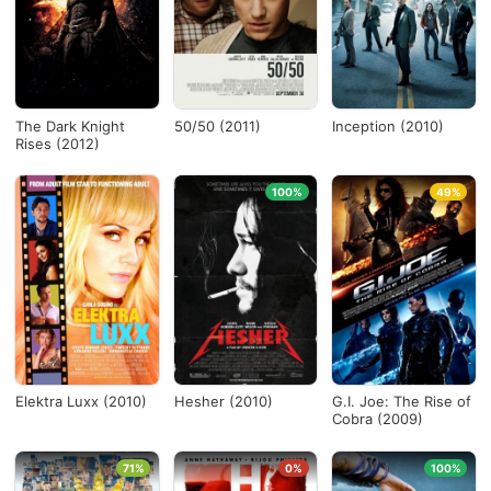
The Dark Knight
50/50 (2011)
Inception (2010)
Rises (2012)
100%
49%
Elektra Luxx (2010)
Hesher (2010)
G.I. Joe: The Rise of
Cobra (2009)
71%
0%
100%