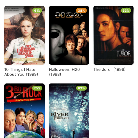
61%
38%
63%
10 Things I Hate
Halloween: H20
The Juror (1996)
About You (1999)
(1998)
75%
63%