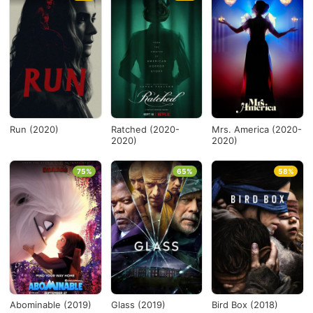
Run (2020)
Ratched (2020-
Mrs. America (2020-
2020)
2020)
75%
65%
58%
Abominable (2019)
Glass (2019)
Bird Box (2018)