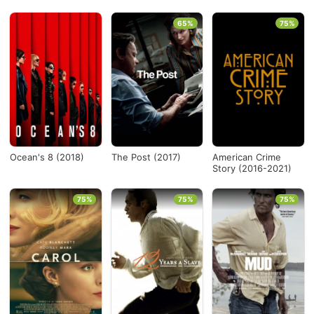
65%
75%
Ocean's 8 (2018)
The Post (2017)
American Crime
Story (2016-2021)
75%
75%
75%