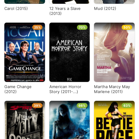
Carol (2015)
12 Years a Slave
Mud (2012)
(2013)
25%
70%
50%
Game Change
American Horror
Martha Marcy May
(2012)
Story (2011-...)
Marlene (2011)
39%
66%
63%