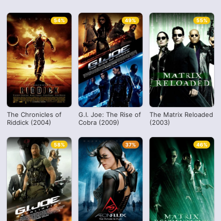
54%
49%
55%
The Chronicles of
G.I. Joe: The Rise of
The Matrix Reloaded
Riddick (2004)
Cobra (2009)
(2003)
58%
37%
46%