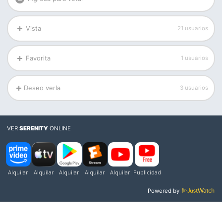
Vista
21 usuarios
Favorita
1 usuarios
Deseo verla
3 usuarios
VER
SERENITY
ONLINE
Powered by