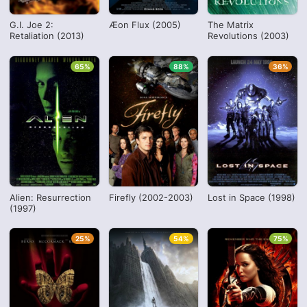
G.I. Joe 2:
Æon Flux (2005)
The Matrix
Retaliation (2013)
Revolutions (2003)
65%
88%
36%
Alien: Resurrection
Firefly (2002-2003)
Lost in Space (1998)
(1997)
25%
54%
75%