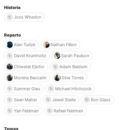
Historia
Joss Whedon
Reparto
Alan Tudyk
Nathan Fillion
David Krumholtz
Sarah Paulson
Chiwetel Ejiofor
Adam Baldwin
Morena Baccarin
Gina Torres
Summer Glau
Michael Hitchcock
Sean Maher
Jewel Staite
Ron Glass
Yan Feldman
Rafael Feldman
Temas