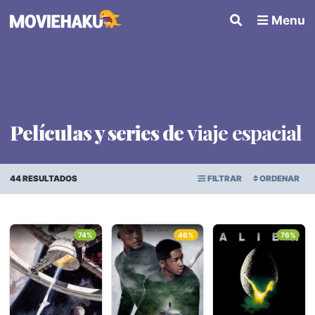
Menu
Películas y series de
viaje espacial
44 RESULTADOS
FILTRAR
ORDENAR
ORDEN ALFABÉTICO
Todo
×
74%
46%
76%
FECHA DE ESTRENO
Géneros
PUNTAJE PROMEDIO
Países