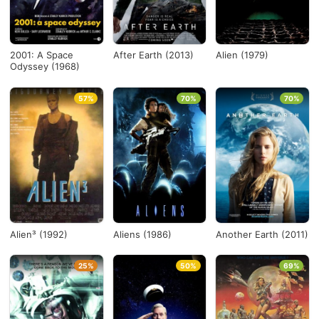
Desde...
2001: A Space
After Earth (2013)
Alien (1979)
Odyssey (1968)
Hasta...
57%
70%
70%
Ver todo
Alien³ (1992)
Aliens (1986)
Another Earth (2011)
25%
50%
69%