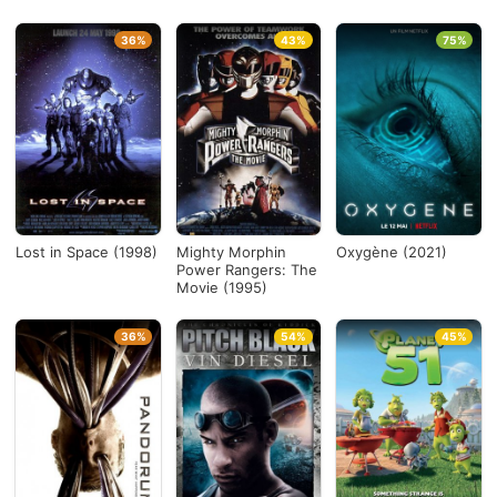
36%
43%
75%
Lost in Space (1998)
Mighty Morphin
Oxygène (2021)
Power Rangers: The
Movie (1995)
36%
54%
45%