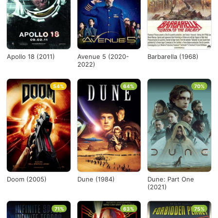
Apollo 18 (2011)
Avenue 5 (2020-
Barbarella (1968)
2022)
54%
64%
70%
Doom (2005)
Dune (1984)
Dune: Part One
(2021)
71%
63%
75%