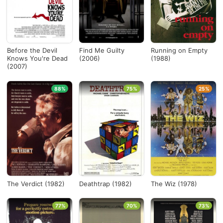
Before the Devil
Find Me Guilty
Running on Empty
Knows You're Dead
(2006)
(1988)
(2007)
88%
75%
25%
The Verdict (1982)
Deathtrap (1982)
The Wiz (1978)
77%
70%
73%