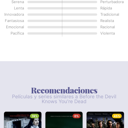
Serena
Perturbadora
Lenta
Rápida
Innovadora
Tradicional
Fantasiosa
Realista
Emocional
Racional
Pacífica
Violenta
Recomendaciones
Películas y series similares a Before the Devil
Knows You're Dead
74%
0%
45%