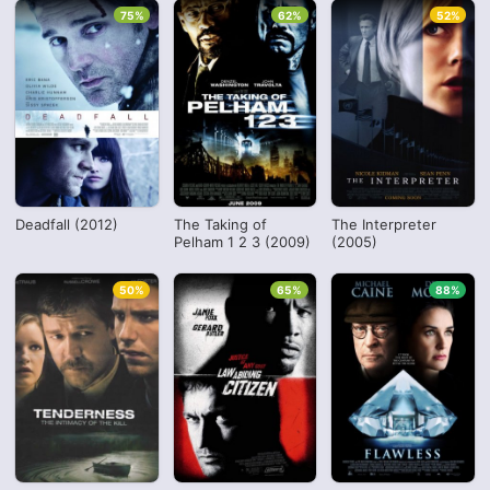
75%
62%
52%
Deadfall (2012)
The Taking of
The Interpreter
Pelham 1 2 3 (2009)
(2005)
50%
65%
88%