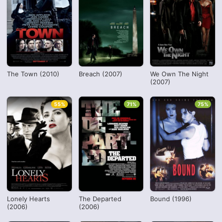
The Town (2010)
Breach (2007)
We Own The Night
(2007)
55%
71%
75%
Lonely Hearts
The Departed
Bound (1996)
(2006)
(2006)