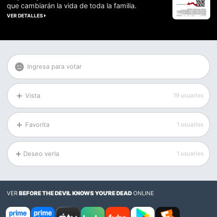
que cambiarán la vida de toda la familia.
VER DETALLES
Ingresa para votar
Vista
19 usuarios
Favorita
1 usuarios
Deseo verla
1 usuarios
VER
BEFORE THE DEVIL KNOWS YOU'RE DEAD
ONLINE