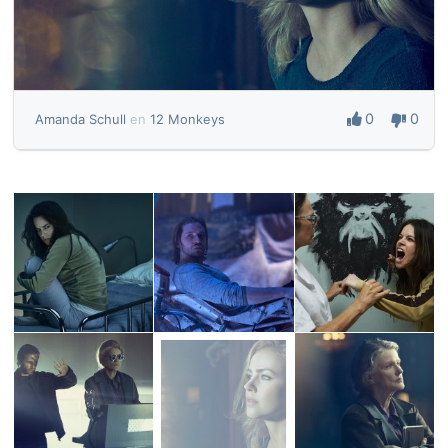
0
0
Amanda Schull
en
12 Monkeys