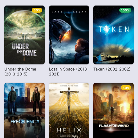
50%
100%
Under the Dome
Lost in Space (2018-
Taken (2002-2002)
(2013-2015)
2021)
50%