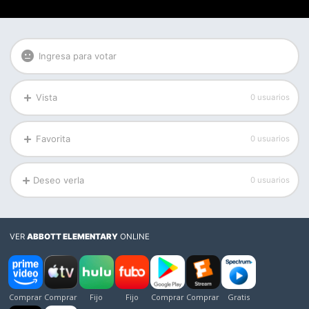
Ingresa para votar
Vista
0 usuarios
Favorita
0 usuarios
Deseo verla
0 usuarios
VER
ABBOTT ELEMENTARY
ONLINE