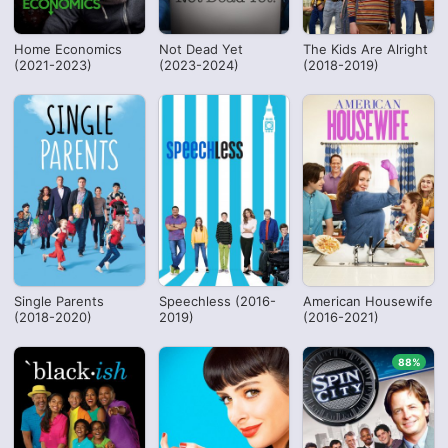
Home Economics
Not Dead Yet
The Kids Are Alright
(2021-2023)
(2023-2024)
(2018-2019)
Single Parents
Speechless (2016-
American Housewife
(2018-2020)
2019)
(2016-2021)
88%