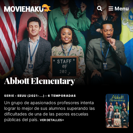
Menu
Abbott Elementary
SERIE •
EEUU
(
2021
-...
) •
6 TEMPORADAS
Un grupo de apasionados profesores intenta
lograr lo mejor de sus alumnos superando las
dificultades de una de las peores escuelas
públicas del país.
VER DETALLES