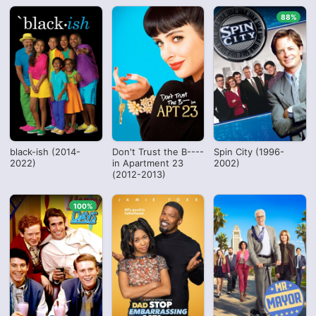
88%
black-ish (2014-
Don't Trust the B----
Spin City (1996-
2022)
in Apartment 23
2002)
(2012-2013)
100%