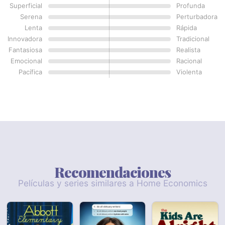
Superficial
Profunda
Serena
Perturbadora
Lenta
Rápida
Innovadora
Tradicional
Fantasiosa
Realista
Emocional
Racional
Pacífica
Violenta
Recomendaciones
Películas y series similares a Home Economics