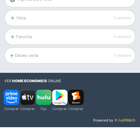
Vista
0 usuarios
Favorita
0 usuarios
Deseo verla
0 usuarios
VER
HOME ECONOMICS
ONLINE
Powered by