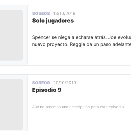
S05E08
13/10/2019
Solo jugadores
Spencer se niega a echarse atrás. Joe evolu
nuevo proyecto. Reggie da un paso adelante 
S05E09
20/10/2019
Episodio 9
Aún no tenemos una descripción para este episodio.