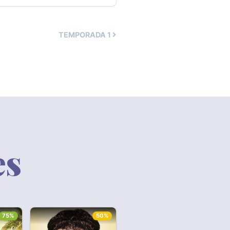
TEMPORADA
1
es
75%
50%