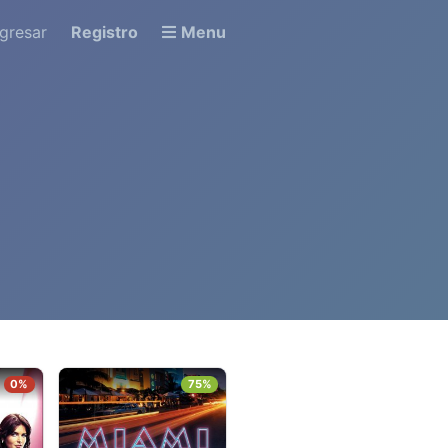
ngresar
Registro
Menu
0%
75%