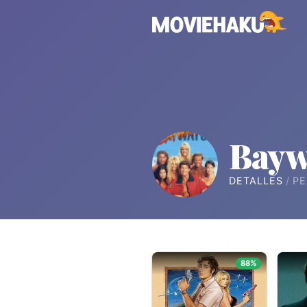
Bayw
DETALLES
PE
88%