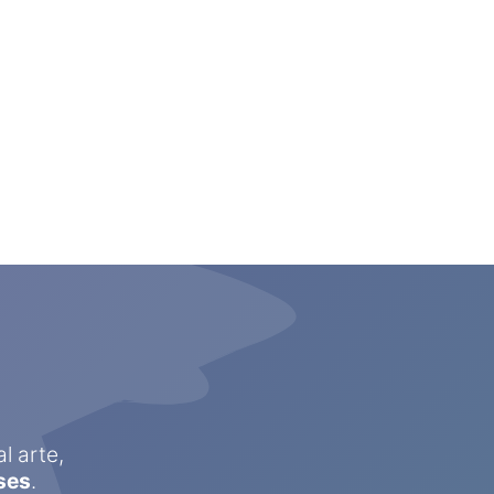
l arte,
ses
.