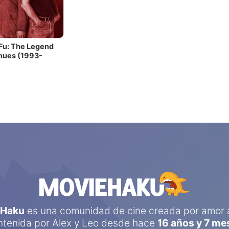
Fu: The Legend
nues (1993-
eHaku
es una comunidad de cine creada por amor a
tenida por
Alex
y
Leo
desde hace
16 años y 7 me