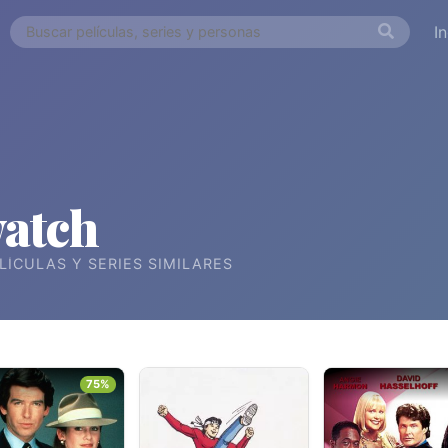
I
atch
LÍCULAS Y SERIES SIMILARES
75%