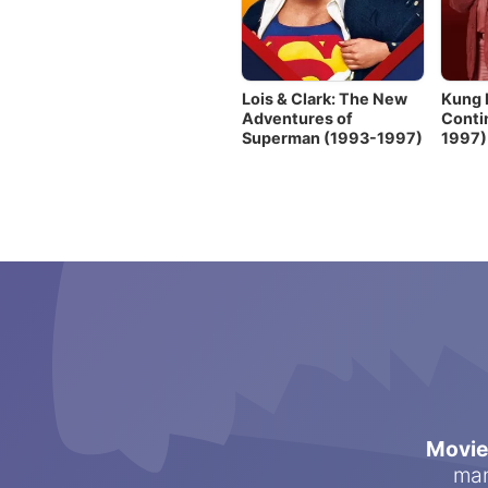
Lois & Clark: The New
Kung 
Adventures of
Conti
Superman (1993-1997)
1997)
Movi
man