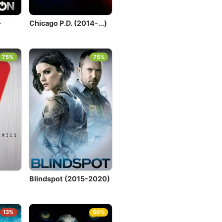
-
Chicago P.D. (2014-...)
75%
75%
Blindspot (2015-2020)
13%
50%