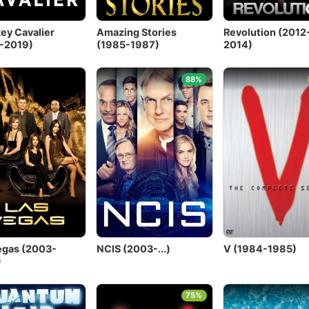
ey Cavalier
Amazing Stories
Revolution (2012
-2019)
(1985-1987)
2014)
88%
egas (2003-
NCIS (2003-...)
V (1984-1985)
)
75%