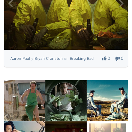
0
0
Aaron Paul
y
Bryan Cranston
en
Breaking Bad