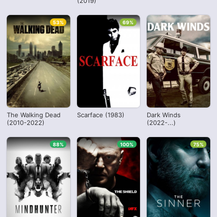
(2019)
53%
69%
The Walking Dead
Scarface (1983)
Dark Winds
(2010-2022)
(2022-...)
88%
100%
75%