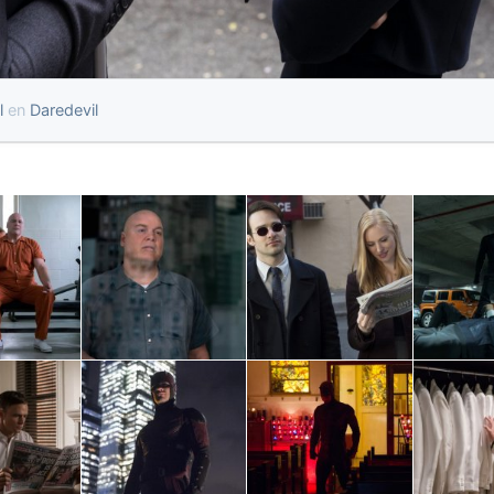
l
en
Daredevil