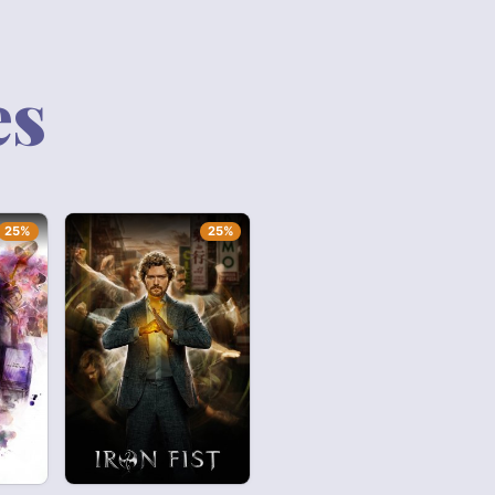
es
25%
25%