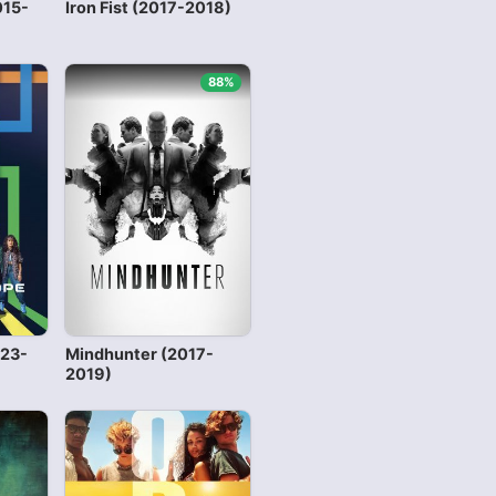
015-
Iron Fist (2017-2018)
88%
023-
Mindhunter (2017-
2019)