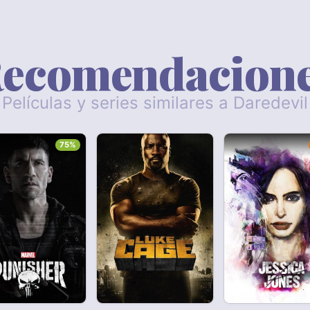
ecomendacion
Películas y series similares a Daredevil
75%