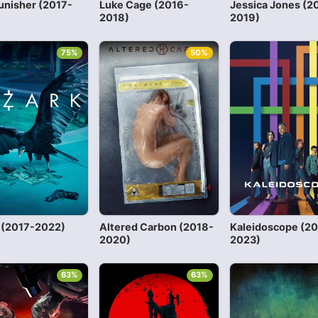
unisher (2017-
Luke Cage (2016-
Jessica Jones (2
2018)
2019)
75%
50%
 (2017-2022)
Altered Carbon (2018-
Kaleidoscope (2
2020)
2023)
63%
63%