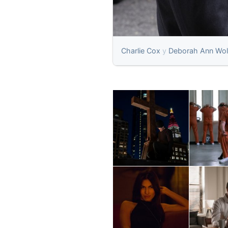
Charlie Cox
y
Deborah Ann Wol