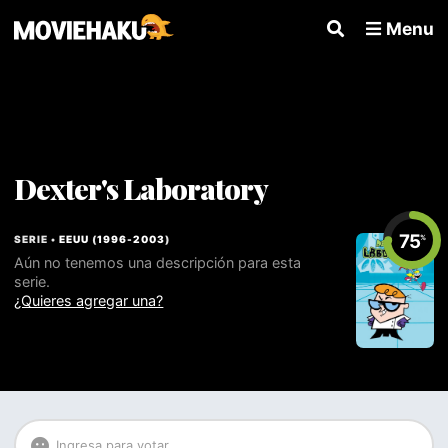
Menu
Dexter's Laboratory
75
SERIE •
EEUU
(
1996
-
2003
)
%
Aún no tenemos una descripción para esta
serie.
¿Quieres agregar una?
Ingresa para votar