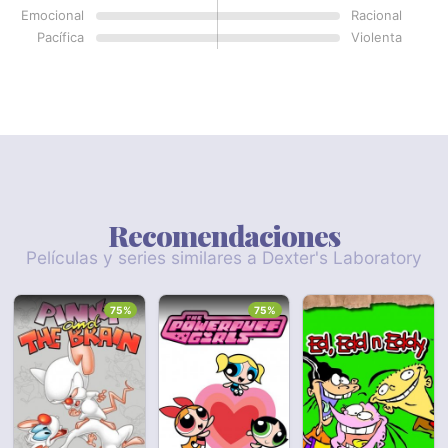
Emocional
Racional
Pacífica
Violenta
Recomendaciones
Películas y series similares a Dexter's Laboratory
75%
75%