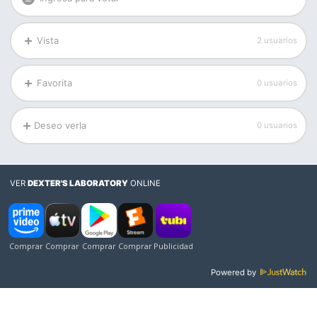
Vista
2 usuarios
Favorita
0 usuarios
Deseo verla
0 usuarios
VER
DEXTER'S LABORATORY
ONLINE
Powered by