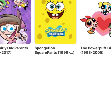
airly OddParents
SpongeBob
The Powerpuff Gi
-2017)
SquarePants (1999-...)
(1998-2005)