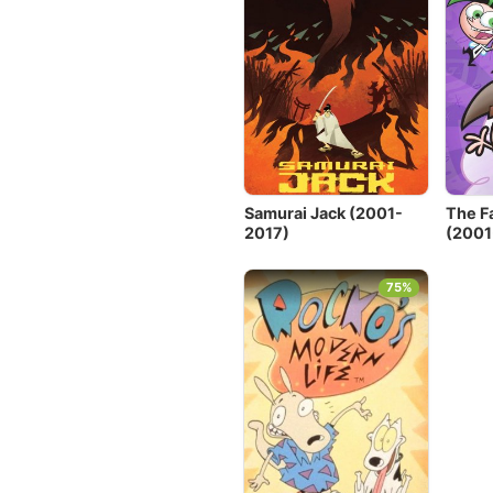
Samurai Jack (2001-
The F
2017)
(2001
75%