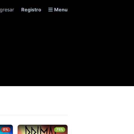
ngresar
Registro
Menu
0%
75%