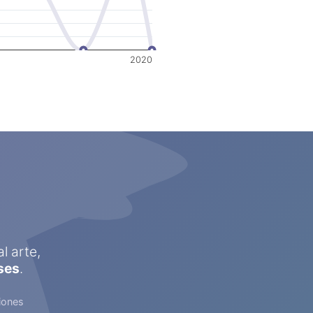
2020
l arte,
ses
.
iones