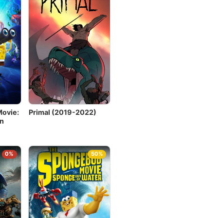
ovie:
Primal (2019-2022)
n
0%
50%