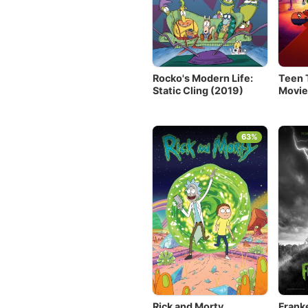
Rocko's Modern Life:
Teen 
Static Cling (2019)
Movie
63%
Rick and Morty
Frank