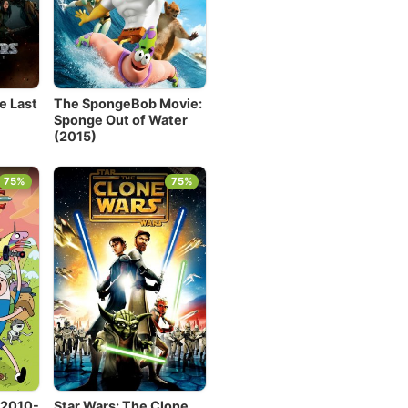
e Last
The SpongeBob Movie:
Sponge Out of Water
(2015)
75%
75%
(2010-
Star Wars: The Clone