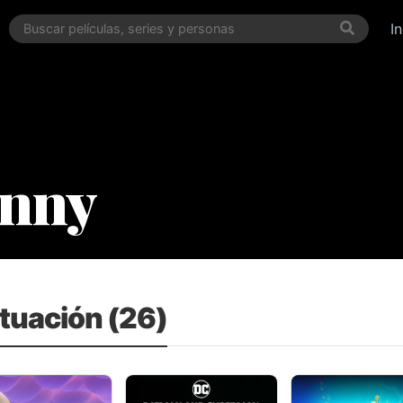
I
nny
ctuación (26)