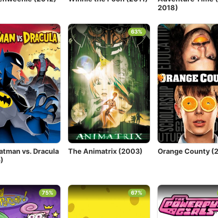
2018)
63%
atman vs. Dracula
The Animatrix (2003)
Orange County (
)
75%
67%