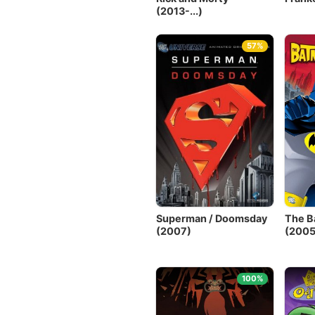
(2013-...)
57%
Superman / Doomsday
The B
(2007)
(2005
100%