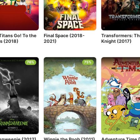
Titans Go! To the
Final Space (2018-
Transformers: Th
s (2018)
2021)
Knight (2017)
76%
75%
enweenie (2012)
Winnie the Pooh (2011)
Adventure Time 