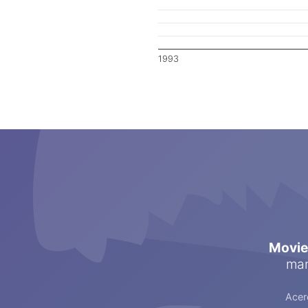
1993
Movi
man
Acer