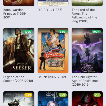
Xena: Warrior
D.A.R.Y.L. (1985)
The Lord of the
Princess (1995-
Rings: The
2001)
Fellowship of the
Ring (2001)
100%
88%
100%
Legend of the
Chuck (2007-2012)
The Dark Crystal:
Seeker (2008-2010)
Age of Resistance
(2019-2019)
56%
75%
71%