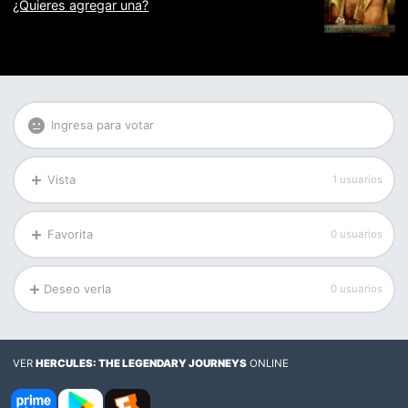
¿Quieres agregar una?
Ingresa para votar
Vista
1 usuarios
Favorita
0 usuarios
Deseo verla
0 usuarios
VER
HERCULES: THE LEGENDARY JOURNEYS
ONLINE