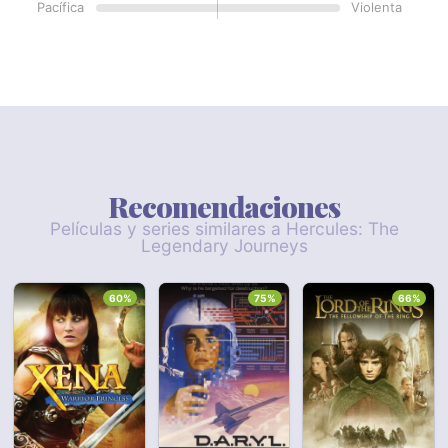
Pacífica
Violenta
Recomendaciones
Películas y series similares a Hercules: The
Legendary Journeys
60%
75%
66%