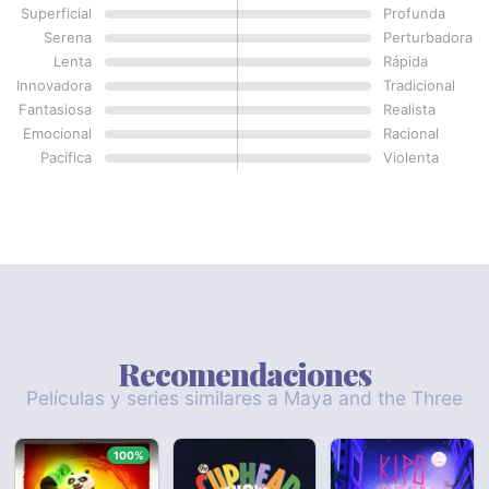
Superficial
Profunda
Serena
Perturbadora
Lenta
Rápida
Innovadora
Tradicional
Fantasiosa
Realista
Emocional
Racional
Pacífica
Violenta
Recomendaciones
Películas y series similares a Maya and the Three
100%