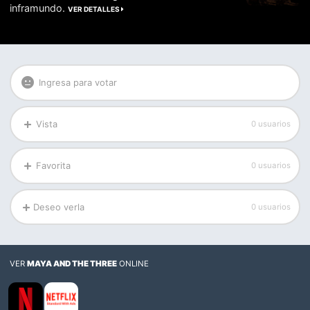
inframundo.
VER DETALLES
Ingresa para votar
Vista
0 usuarios
Favorita
0 usuarios
Deseo verla
0 usuarios
VER
MAYA AND THE THREE
ONLINE