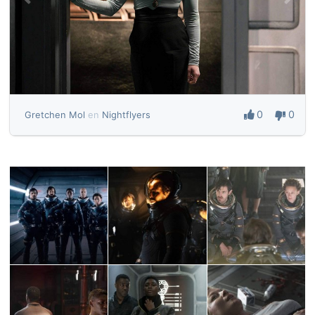
0
0
Gretchen Mol
en
Nightflyers