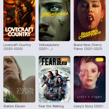
Lovecraft Country
Yellowjackets
Brand New Cherry
(2020-2020)
(2021-...)
Flavor (2021-2021)
25%
50%
Station Eleven
Fear the Walking
Lisey's Story (2021-