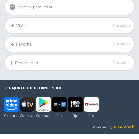
Ingresa para votar
Vista
0 usuarios
Favorita
0 usuarios
Deseo verla
0 usuarios
VER
Q: INTO THE STORM
ONLINE
Powered by