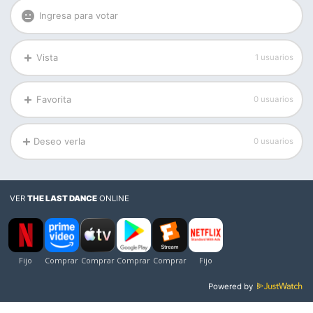
Ingresa para votar
Vista
1 usuarios
Favorita
0 usuarios
Deseo verla
0 usuarios
VER
THE LAST DANCE
ONLINE
Powered by