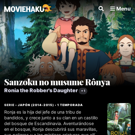
Menu
Sanzoku no musume Rônya
Ronia the Robber's Daughter
+ 1
SERIE •
JAPÓN
(
2014
-
2015
) •
1 TEMPORADA
Ronja es la hija del jefe de una tribu de
bandidos, y crece junto a su clan en un castillo
del bosque de Escandinavia. Aventurándose
en el bosque, Ronja descubrirá sus maravillas,
sus peligros y a las místicas criaturas que allí