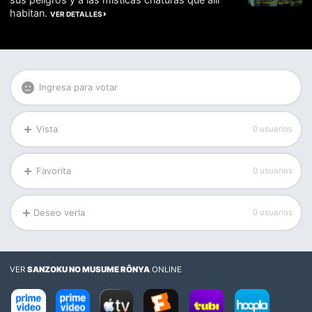
habitan.
VER DETALLES
Ingresa para votar
Vista
0 usuarios
Favorita
0 usuarios
Deseo verla
0 usuarios
VER
SANZOKU NO MUSUME RÔNYA
ONLINE