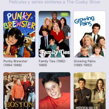
Películas y series similares a The Cosby Show
75%
Punky Brewster
Family Ties (1982-
Growing Pains
(1984-1988)
1989)
(1985-1992)