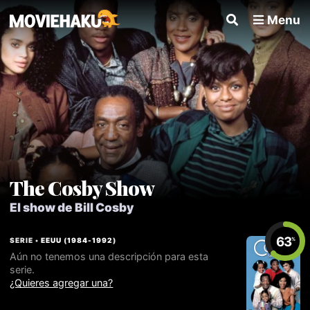
Menu
The Cosby Show
El show de Bill Cosby
63
SERIE •
EEUU
(
1984
-
1992
)
%
Aún no tenemos una descripción para esta
serie.
¿Quieres agregar una?