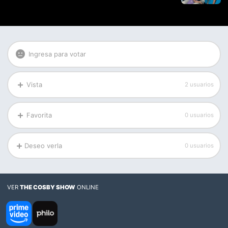
Ingresa para votar
Vista
2 usuarios
Favorita
0 usuarios
Deseo verla
0 usuarios
VER
THE COSBY SHOW
ONLINE