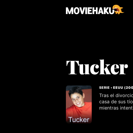
Tucker
SERIE •
EEUU
(
20
Tras el divorci
casa de sus tí
mientras inten