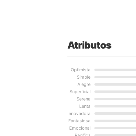
Atributos
Optimista
Simple
Alegre
Superficial
Serena
Lenta
Innovadora
Fantasiosa
Emocional
Pacífica