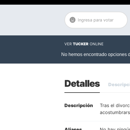
Ingresa para votar
VER
TUCKER
ONLINE
Detalles
Descripc
Descripción
Tras el divor
acostumbrarse
Aliases
No hay ningún