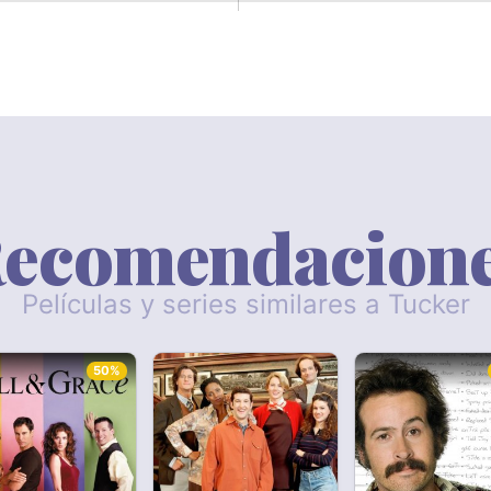
ecomendacion
Películas y series similares a Tucker
50%