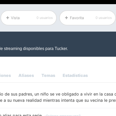
Vista
Favorita
0 usuarios
0 usuarios
iones
Aliases
Temas
Estadísticas
cio de sus padres, un niño se ve obligado a vivir en la casa
 a su nueva realidad mientras intenta que su vecina le pre
 alias para esta serie.
¿Quieres agregar uno?