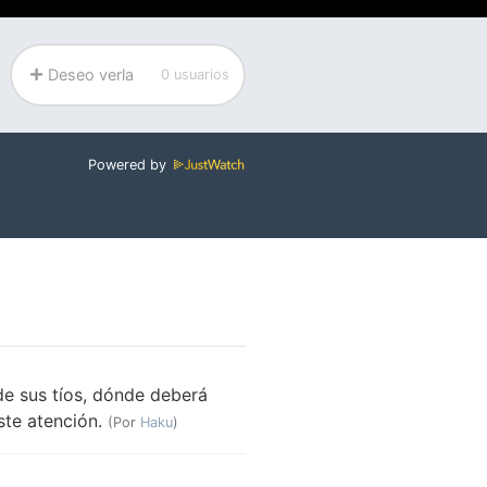
Deseo verla
0 usuarios
Powered by
 de sus tíos, dónde deberá
ste atención.
(Por
Haku
)