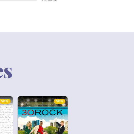
es
50%
50%