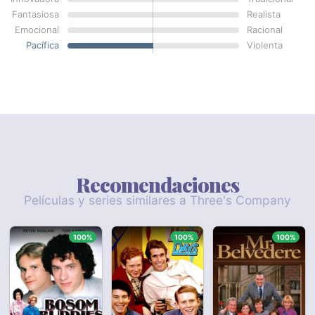
Fantasiosa
Realista
Emocional
Racional
Pacífica
Violenta
Recomendaciones
Películas y series similares a Three's Company
100%
100%
100%