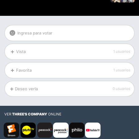
Ingresa para votar
Vista
1 usuarios
Favorita
1 usuarios
Deseo verla
0 usuarios
VER
THREE'S COMPANY
ONLINE