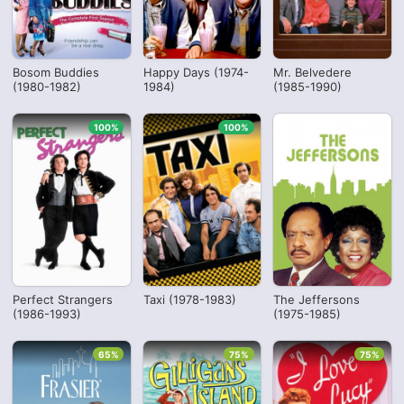
Bosom Buddies
Happy Days (1974-
Mr. Belvedere
(1980-1982)
1984)
(1985-1990)
100%
100%
Perfect Strangers
Taxi (1978-1983)
The Jeffersons
(1986-1993)
(1975-1985)
65%
75%
75%