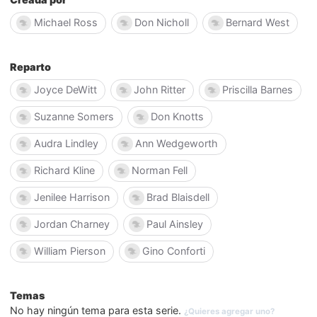
Michael Ross
Don Nicholl
Bernard West
Reparto
Joyce DeWitt
John Ritter
Priscilla Barnes
Suzanne Somers
Don Knotts
Audra Lindley
Ann Wedgeworth
Richard Kline
Norman Fell
Jenilee Harrison
Brad Blaisdell
Jordan Charney
Paul Ainsley
William Pierson
Gino Conforti
Temas
No hay ningún tema para esta serie.
¿Quieres agregar uno?