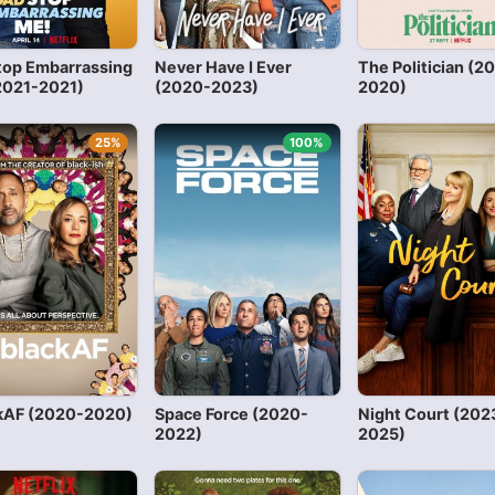
top Embarrassing
Never Have I Ever
The Politician (2
2021-2021)
(2020-2023)
2020)
25%
100%
kAF (2020-2020)
Space Force (2020-
Night Court (202
2022)
2025)