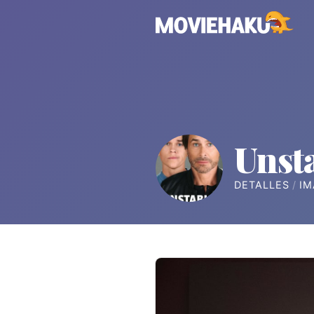
Unst
DETALLES
IM