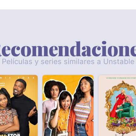
ecomendacion
Películas y series similares a Unstable