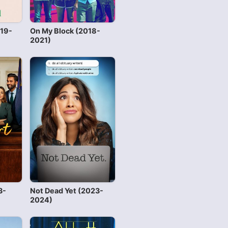
019-
On My Block (2018-
2021)
3-
Not Dead Yet (2023-
2024)