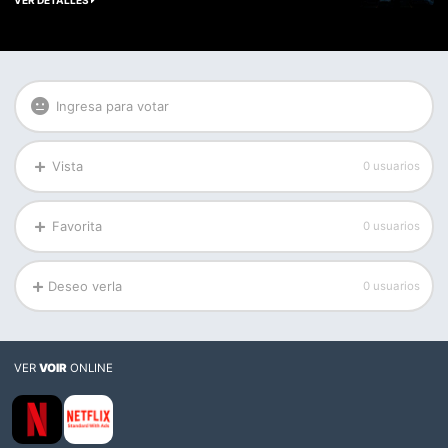
VER DETALLES
Ingresa para votar
Vista
0 usuarios
Favorita
0 usuarios
Deseo verla
0 usuarios
VER
VOIR
ONLINE