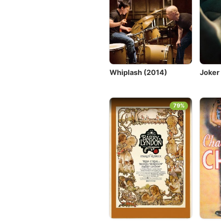
Whiplash (2014)
Joker
79%