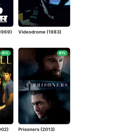
1969)
Videodrome (1983)
81%
81%
002)
Prisoners (2013)