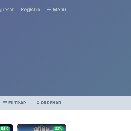
ngresar
Registro
Menu
FILTRAR
ORDENAR
STRENO
PUNTAJE PROMEDIO
.
84%
83%