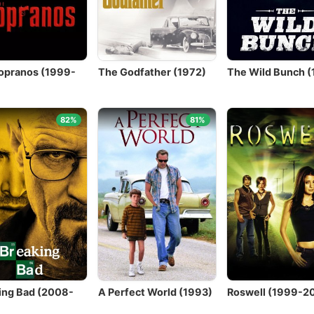
opranos (1999-
The Godfather (1972)
The Wild Bunch (
)
82%
81%
ing Bad (2008-
A Perfect World (1993)
Roswell (1999-2