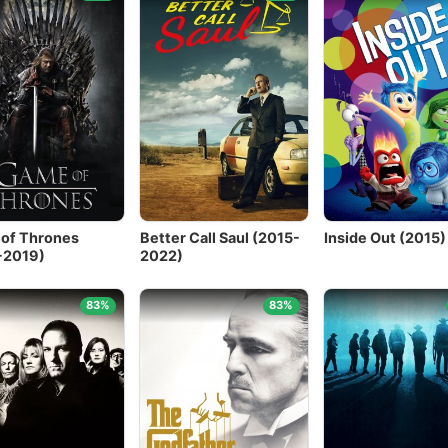
of Thrones
Better Call Saul (2015-
Inside Out (2015)
-2019)
2022)
83%
83%