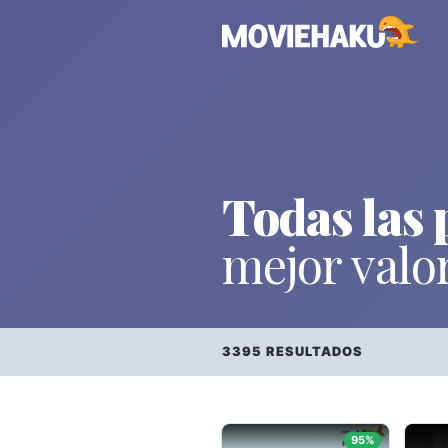
Todas las p
mejor valo
3395 RESULTADOS
Todo
×
Géneros
95%