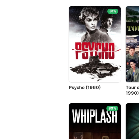
81%
Psycho (1960)
Tour 
1990
80%