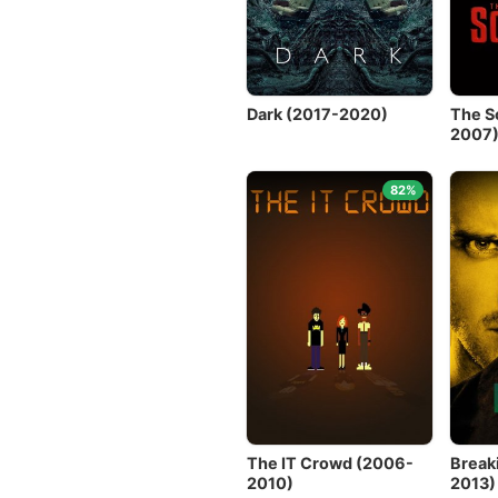
Dark (2017-2020)
The S
2007
82%
The IT Crowd (2006-
Break
2010)
2013)