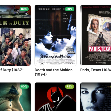
80%
80%
of Duty (1987-
Death and the Maiden
Paris, Texas (198
)
(1994)
80%
79%