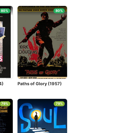
80%
80%
4)
Paths of Glory (1957)
79%
79%