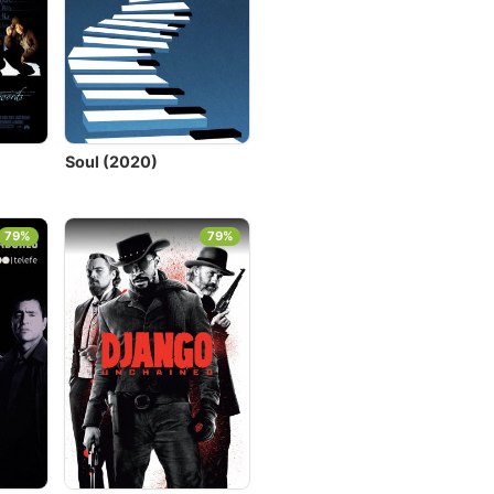
Soul (2020)
79%
79%