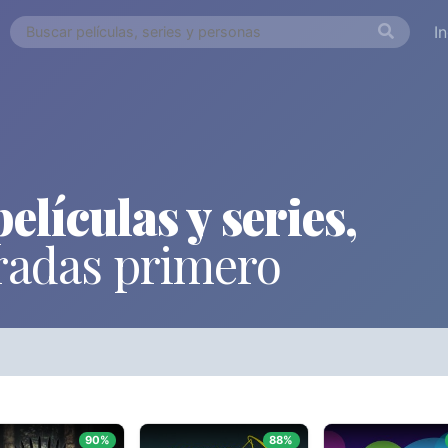
I
elículas y series,
radas primero
ORDEN ALFABÉTICO
FECHA DE E
Países
Desde...
Hasta..
90%
88%