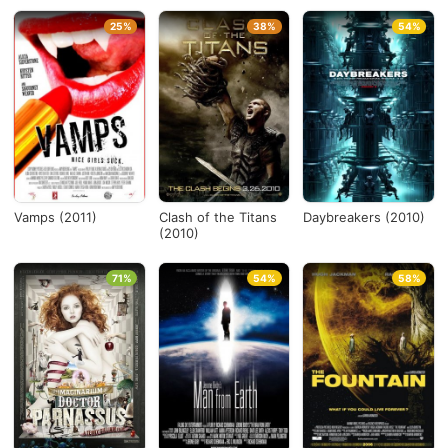
25%
38%
54%
Vamps (2011)
Clash of the Titans
Daybreakers (2010)
(2010)
71%
54%
58%