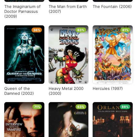
The Imaginarium of
The Man from Earth
The Fountain (2006)
Doctor Parnassus
(2007)
(2009)
36%
63%
61%
Queen of the
Heavy Metal 2000
Hercules (1997)
Damned (2002)
(2000)
71%
63%
88%