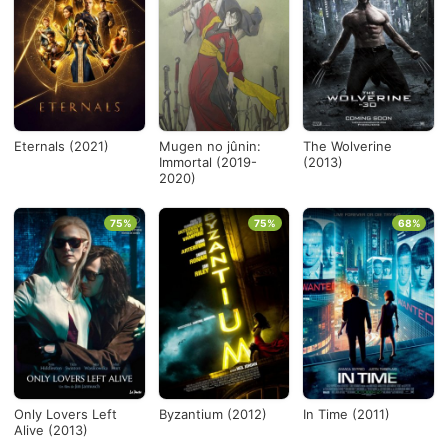
Géneros
PUNTAJE PROMEDIO
Países
Desde...
Eternals (2021)
Mugen no jûnin:
The Wolverine
Immortal (2019-
(2013)
2020)
Hasta...
75%
75%
68%
Ver todo
Only Lovers Left
Byzantium (2012)
In Time (2011)
Alive (2013)