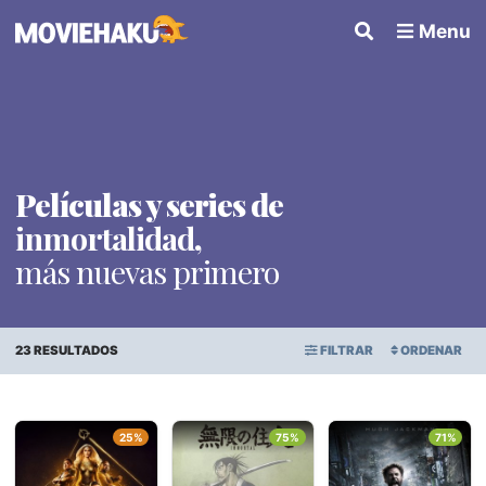
Menu
Películas y series de
inmortalidad
,
más nuevas primero
23 RESULTADOS
FILTRAR
ORDENAR
ORDEN ALFABÉTICO
Todo
×
25%
75%
71%
FECHA DE ESTRENO