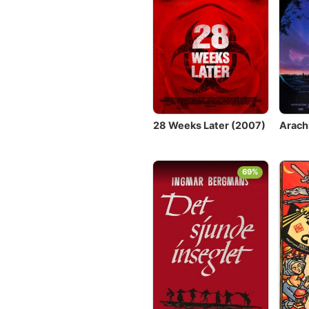
28 Weeks Later (2007)
Arach
69%