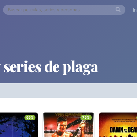
I
 series de
plaga
ORDEN ALFABÉTICO
FECHA DE E
Países
Desde...
Hasta..
65%
75%