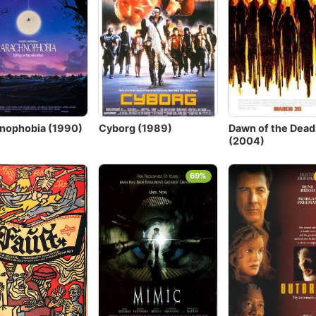
nophobia (1990)
Cyborg (1989)
Dawn of the Dead
(2004)
69%