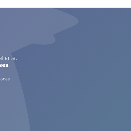
l arte,
ses
.
iones