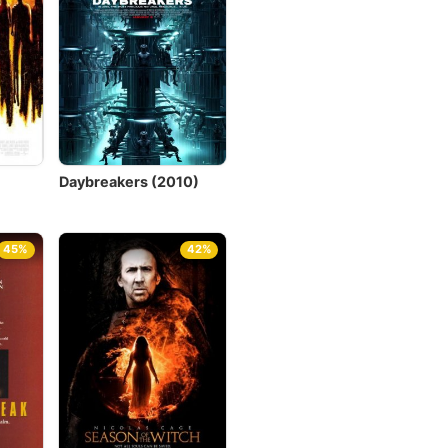
Daybreakers (2010)
45%
42%