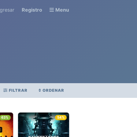
ngresar
Registro
Menu
FILTRAR
ORDENAR
STRENO
PUNTAJE PROMEDIO
.
63%
54%
Ver todo