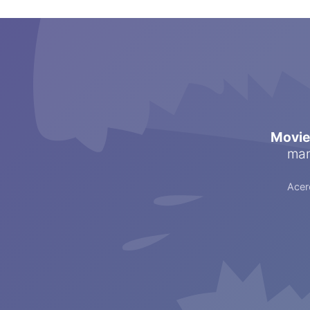
Movi
man
Acer