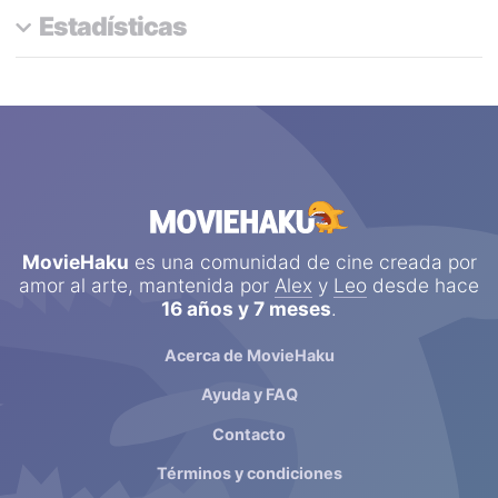
Estadísticas
SteMal
aún no ha votado el número suficiente de
películas y series para que podamos calcular sus
atributos favoritos y mostrar estadísticas y datos
interesantes sobre su perfil.
MovieHaku
es una comunidad de cine creada por
amor al arte, mantenida por
Alex
y
Leo
desde hace
16 años y 7 meses
.
Acerca de MovieHaku
Ayuda y FAQ
Contacto
Términos y condiciones