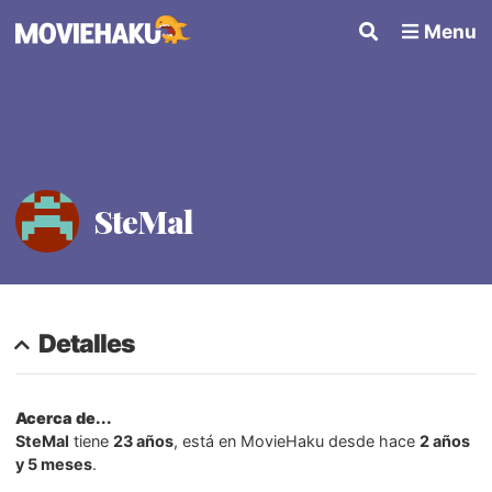
Menu
SteMal
Detalles
Acerca de...
SteMal
tiene
23 años
, está en MovieHaku desde hace
2 años
y 5 meses
.