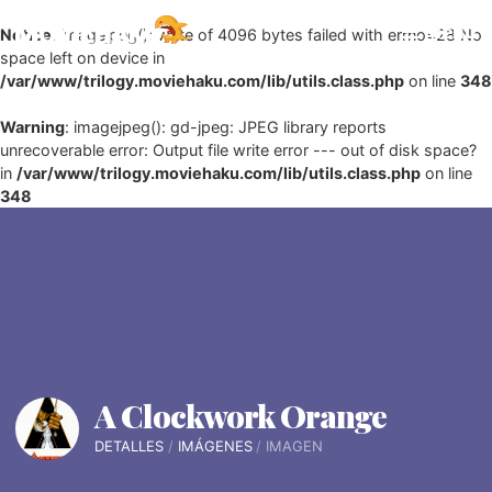
Menu
Notice
: imagejpeg(): write of 4096 bytes failed with errno=28 No
space left on device in
/var/www/trilogy.moviehaku.com/lib/utils.class.php
on line
348
Warning
: imagejpeg(): gd-jpeg: JPEG library reports
unrecoverable error: Output file write error --- out of disk space?
in
/var/www/trilogy.moviehaku.com/lib/utils.class.php
on line
348
A Clockwork Orange
DETALLES
IMÁGENES
IMAGEN