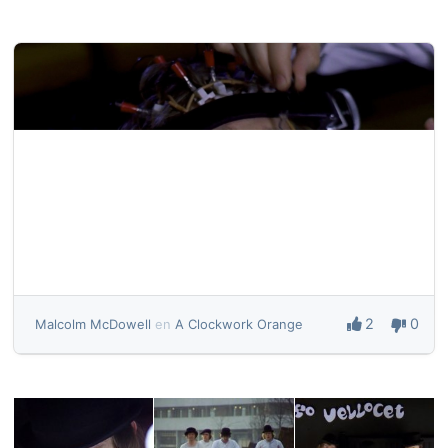
2
0
Malcolm McDowell
en
A Clockwork Orange