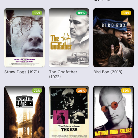
65%
83%
58%
Straw Dogs (1971)
The Godfather
Bird Box (2018)
(1972)
73%
36%
59%