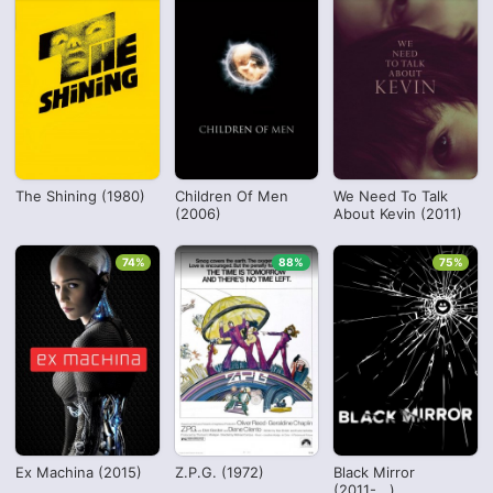
The Shining (1980)
Children Of Men
We Need To Talk
(2006)
About Kevin (2011)
74%
88%
75%
Ex Machina (2015)
Z.P.G. (1972)
Black Mirror
(2011-...)