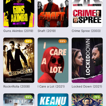
Guns Akimbo (2019)
Shaft (2019)
Crime Spree (2003)
58%
33%
RocknRolla (2008)
I Care a Lot (2021)
Locked Down (2021)
69%
75%