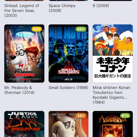
Sinbad: Legend of
Space Chimps
9 (2009)
the Seven Seas
(2008)
(2003)
50%
66%
Mr. Peabody &
Small Soldiers (1998)
Mirai shônen Konan
Sherman (2014)
Tokubetsu-hen:
Kyodaiki Giganto...
(1984)
38%
67%