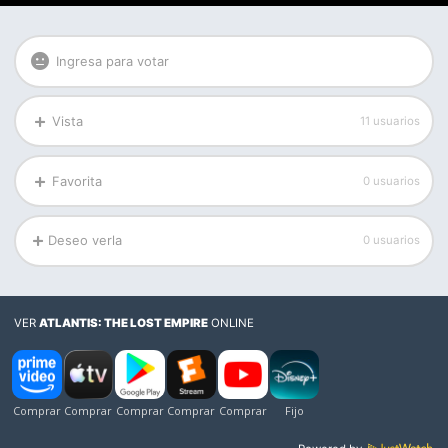
Ingresa para votar
Vista
11 usuarios
Favorita
0 usuarios
Deseo verla
0 usuarios
VER
ATLANTIS: THE LOST EMPIRE
ONLINE