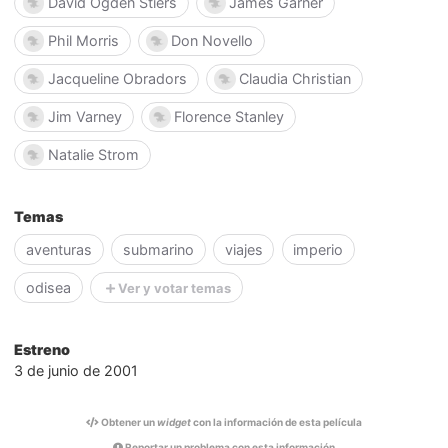
David Ogden Stiers
James Garner
Phil Morris
Don Novello
Jacqueline Obradors
Claudia Christian
Jim Varney
Florence Stanley
Natalie Strom
Temas
aventuras
submarino
viajes
imperio
odisea
Ver y votar temas
Estreno
3 de junio de 2001
Obtener un
widget
con la información de esta película
Reportar un problema con esta información