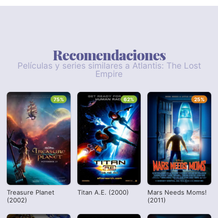
Recomendaciones
Películas y series similares a Atlantis: The Lost
Empire
75%
62%
25%
Treasure Planet
Titan A.E. (2000)
Mars Needs Moms!
(2002)
(2011)