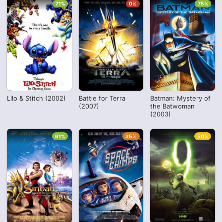
71%
0%
75%
Lilo & Stitch (2002)
Battle for Terra
Batman: Mystery of
(2007)
the Batwoman
(2003)
61%
35%
50%